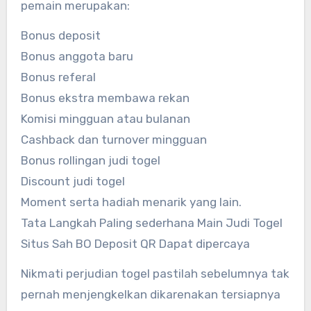
pemain merupakan:
Bonus deposit
Bonus anggota baru
Bonus referal
Bonus ekstra membawa rekan
Komisi mingguan atau bulanan
Cashback dan turnover mingguan
Bonus rollingan judi togel
Discount judi togel
Moment serta hadiah menarik yang lain.
Tata Langkah Paling sederhana Main Judi Togel
Situs Sah BO Deposit QR Dapat dipercaya
Nikmati perjudian togel pastilah sebelumnya tak
pernah menjengkelkan dikarenakan tersiapnya