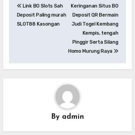
Link BO Slots Sah
Keringanan Situs BO
navigation
Deposit Paling murah
Deposit QR Bermain
SLOT88 Kasongan
Judi Togel Kembang
Kempis, tengah
Pinggir Serta Silang
Homo Murung Raya
By
admin