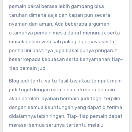
pemain bakal berasa lebih gampang bisa
taruhan dimana saja dan kapan pun secara
nyaman dan aman. Ada beberapa argumen
utamanya pemain mesti dapat menunjuk serta
masuk dalam web sah paling dipercaya serta
perihal ini pastinya juga bakal punya pengaruh
besar kepada kepuasan serta kenyamanan tiap-
tiap pemain judi.
Blog judi tentu yaitu fasilitas atau tempat main
judi togel dengan cara online di mana pemain
akan peroleh layanan bermain judi togel terpilih
dengan semua keuntungan yang dapat diterima
didalamnya lebih ringan. Tiap-tiap pemain dapat
merasai semua serunya tertentu melalui