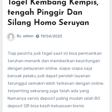
Togel Kembang Kempis,
tengah Pinggir Dan
Silang Homo Seruyan
By
admin
19/04/2023
Tiap pecinta judi togel saat ini bisa permainkan
taruhan menarik dan memberikan keuntungan
dengan pelayanan online. siapa-siapa saja
banyak pelaku judi dapat peroleh layanan
terunggul semakin lebih terkesan dengan online.
terpenting sekarang juga telah ada yang
Namanya servis deposit paling mudah ialah BO
deposit QR bisa kasih keluasaan bisnis