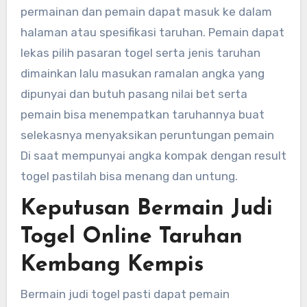
permainan dan pemain dapat masuk ke dalam
halaman atau spesifikasi taruhan. Pemain dapat
lekas pilih pasaran togel serta jenis taruhan
dimainkan lalu masukan ramalan angka yang
dipunyai dan butuh pasang nilai bet serta
pemain bisa menempatkan taruhannya buat
selekasnya menyaksikan peruntungan pemain
Di saat mempunyai angka kompak dengan result
togel pastilah bisa menang dan untung.
Keputusan Bermain Judi
Togel Online Taruhan
Kembang Kempis
Bermain judi togel pasti dapat pemain