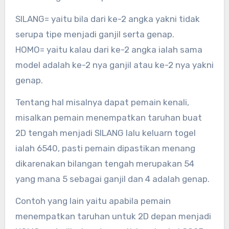
SILANG= yaitu bila dari ke-2 angka yakni tidak
serupa tipe menjadi ganjil serta genap.
HOMO= yaitu kalau dari ke-2 angka ialah sama
model adalah ke-2 nya ganjil atau ke-2 nya yakni
genap.
Tentang hal misalnya dapat pemain kenali,
misalkan pemain menempatkan taruhan buat
2D tengah menjadi SILANG lalu keluarn togel
ialah 6540, pasti pemain dipastikan menang
dikarenakan bilangan tengah merupakan 54
yang mana 5 sebagai ganjil dan 4 adalah genap.
Contoh yang lain yaitu apabila pemain
menempatkan taruhan untuk 2D depan menjadi