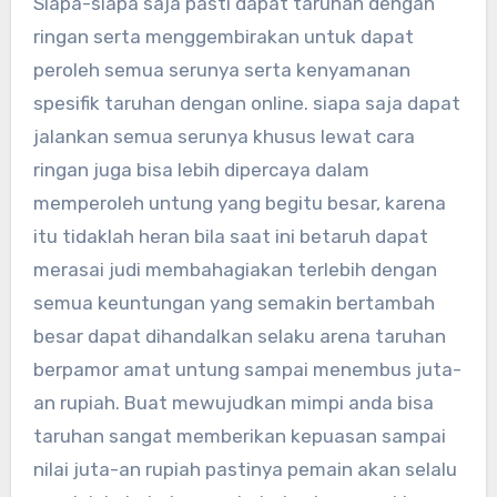
Siapa-siapa saja pasti dapat taruhan dengan
ringan serta menggembirakan untuk dapat
peroleh semua serunya serta kenyamanan
spesifik taruhan dengan online. siapa saja dapat
jalankan semua serunya khusus lewat cara
ringan juga bisa lebih dipercaya dalam
memperoleh untung yang begitu besar, karena
itu tidaklah heran bila saat ini betaruh dapat
merasai judi membahagiakan terlebih dengan
semua keuntungan yang semakin bertambah
besar dapat dihandalkan selaku arena taruhan
berpamor amat untung sampai menembus juta-
an rupiah. Buat mewujudkan mimpi anda bisa
taruhan sangat memberikan kepuasan sampai
nilai juta-an rupiah pastinya pemain akan selalu