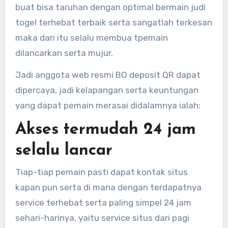
buat bisa taruhan dengan optimal bermain judi
togel terhebat terbaik serta sangatlah terkesan
maka dari itu selalu membua tpemain
dilancarkan serta mujur.
Jadi anggota web resmi BO deposit QR dapat
dipercaya, jadi kelapangan serta keuntungan
yang dapat pemain merasai didalamnya ialah:
Akses termudah 24 jam
selalu lancar
Tiap-tiap pemain pasti dapat kontak situs
kapan pun serta di mana dengan terdapatnya
service terhebat serta paling simpel 24 jam
sehari-harinya, yaitu service situs dari pagi