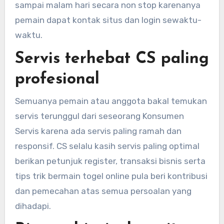
sampai malam hari secara non stop karenanya
pemain dapat kontak situs dan login sewaktu-
waktu.
Servis terhebat CS paling
profesional
Semuanya pemain atau anggota bakal temukan
servis terunggul dari seseorang Konsumen
Servis karena ada servis paling ramah dan
responsif. CS selalu kasih servis paling optimal
berikan petunjuk register, transaksi bisnis serta
tips trik bermain togel online pula beri kontribusi
dan pemecahan atas semua persoalan yang
dihadapi.