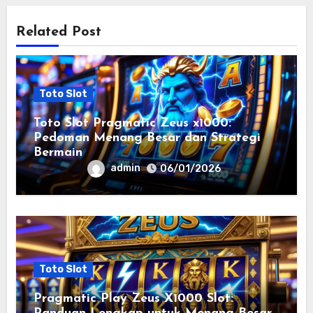
Related Post
Toto Slot
Toto Slot Pragmatic Zeus x1000:
Pedoman Menang Besar dan Strategi
Bermain
admin
06/01/2026
Toto Slot
Pragmatic Play Zeus X1000 Slot: