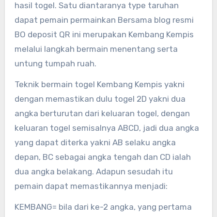
hasil togel. Satu diantaranya type taruhan
dapat pemain permainkan Bersama blog resmi
BO deposit QR ini merupakan Kembang Kempis
melalui langkah bermain menentang serta
untung tumpah ruah.
Teknik bermain togel Kembang Kempis yakni
dengan memastikan dulu togel 2D yakni dua
angka berturutan dari keluaran togel, dengan
keluaran togel semisalnya ABCD, jadi dua angka
yang dapat diterka yakni AB selaku angka
depan, BC sebagai angka tengah dan CD ialah
dua angka belakang. Adapun sesudah itu
pemain dapat memastikannya menjadi:
KEMBANG= bila dari ke-2 angka, yang pertama