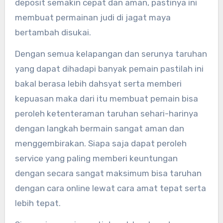
deposit semakin cepat dan aman, pastinya ini
membuat permainan judi di jagat maya
bertambah disukai.
Dengan semua kelapangan dan serunya taruhan
yang dapat dihadapi banyak pemain pastilah ini
bakal berasa lebih dahsyat serta memberi
kepuasan maka dari itu membuat pemain bisa
peroleh ketenteraman taruhan sehari-harinya
dengan langkah bermain sangat aman dan
menggembirakan. Siapa saja dapat peroleh
service yang paling memberi keuntungan
dengan secara sangat maksimum bisa taruhan
dengan cara online lewat cara amat tepat serta
lebih tepat.