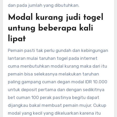
dan pada jumlah yang dibutuhkan.
Modal kurang judi togel
untung beberapa kali
lipat
Pemain pasti tak perlu gundah dan kebingungan
lantaran mulai taruhan togel pada internet
cuma menbutuhkan modal kurang maka dari itu
pemain bisa selekasnya melakukan taruhan
paling gampang cuman degan modal IDR 10.000
untuk deposit pertama dan dengan sedikitnya
bet cuman 100 perak pastinya begitu dapat
dijangkau bakal membuat pemain mujur. Cukup
modal yang kecil yang dikeluarkan karena itu