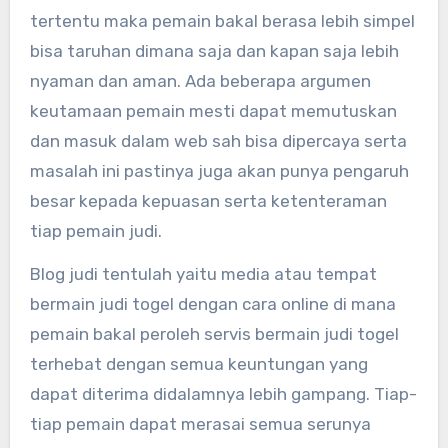
tertentu maka pemain bakal berasa lebih simpel
bisa taruhan dimana saja dan kapan saja lebih
nyaman dan aman. Ada beberapa argumen
keutamaan pemain mesti dapat memutuskan
dan masuk dalam web sah bisa dipercaya serta
masalah ini pastinya juga akan punya pengaruh
besar kepada kepuasan serta ketenteraman
tiap pemain judi.
Blog judi tentulah yaitu media atau tempat
bermain judi togel dengan cara online di mana
pemain bakal peroleh servis bermain judi togel
terhebat dengan semua keuntungan yang
dapat diterima didalamnya lebih gampang. Tiap-
tiap pemain dapat merasai semua serunya