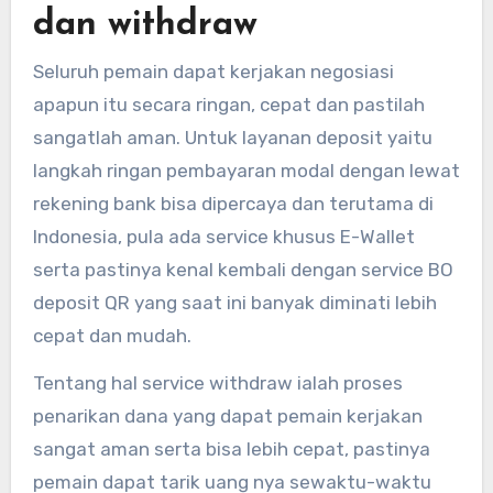
dan withdraw
Seluruh pemain dapat kerjakan negosiasi
apapun itu secara ringan, cepat dan pastilah
sangatlah aman. Untuk layanan deposit yaitu
langkah ringan pembayaran modal dengan lewat
rekening bank bisa dipercaya dan terutama di
Indonesia, pula ada service khusus E-Wallet
serta pastinya kenal kembali dengan service BO
deposit QR yang saat ini banyak diminati lebih
cepat dan mudah.
Tentang hal service withdraw ialah proses
penarikan dana yang dapat pemain kerjakan
sangat aman serta bisa lebih cepat, pastinya
pemain dapat tarik uang nya sewaktu-waktu