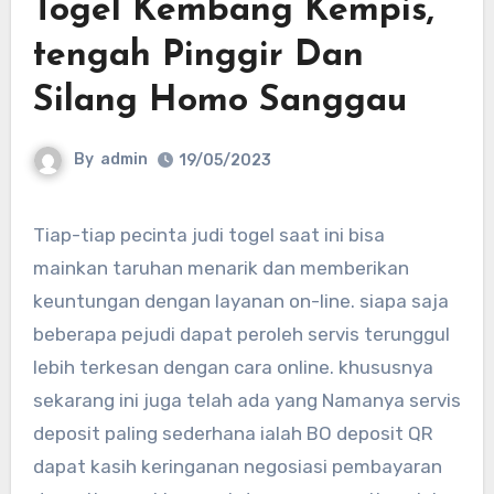
Togel Kembang Kempis,
tengah Pinggir Dan
Silang Homo Sanggau
By
admin
19/05/2023
Tiap-tiap pecinta judi togel saat ini bisa
mainkan taruhan menarik dan memberikan
keuntungan dengan layanan on-line. siapa saja
beberapa pejudi dapat peroleh servis terunggul
lebih terkesan dengan cara online. khususnya
sekarang ini juga telah ada yang Namanya servis
deposit paling sederhana ialah BO deposit QR
dapat kasih keringanan negosiasi pembayaran