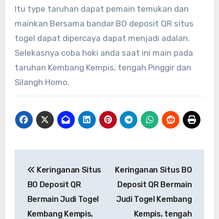
Itu type taruhan dapat pemain temukan dan
mainkan Bersama bandar BO deposit QR situs
togel dapat dipercaya dapat menjadi adalan.
Selekasnya coba hoki anda saat ini main pada
taruhan Kembang Kempis, tengah Pinggir dan
Silangh Homo.
Post
Keringanan Situs
Keringanan Situs BO
navigation
BO Deposit QR
Deposit QR Bermain
Bermain Judi Togel
Judi Togel Kembang
Kembang Kempis,
Kempis, tengah