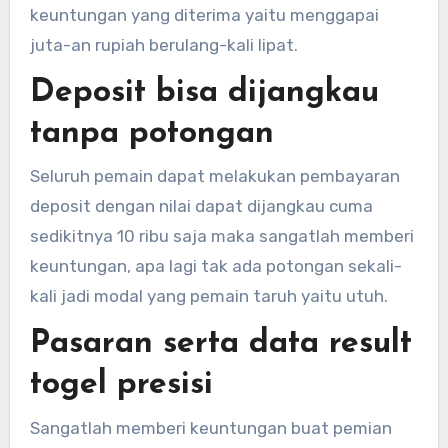
keuntungan yang diterima yaitu menggapai
juta-an rupiah berulang-kali lipat.
Deposit bisa dijangkau
tanpa potongan
Seluruh pemain dapat melakukan pembayaran
deposit dengan nilai dapat dijangkau cuma
sedikitnya 10 ribu saja maka sangatlah memberi
keuntungan, apa lagi tak ada potongan sekali-
kali jadi modal yang pemain taruh yaitu utuh.
Pasaran serta data result
togel presisi
Sangatlah memberi keuntungan buat pemian