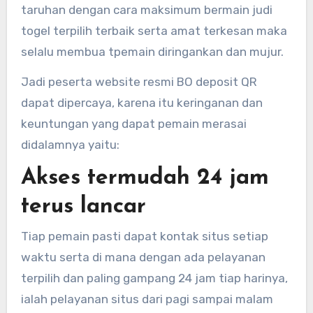
taruhan dengan cara maksimum bermain judi
togel terpilih terbaik serta amat terkesan maka
selalu membua tpemain diringankan dan mujur.
Jadi peserta website resmi BO deposit QR
dapat dipercaya, karena itu keringanan dan
keuntungan yang dapat pemain merasai
didalamnya yaitu:
Akses termudah 24 jam
terus lancar
Tiap pemain pasti dapat kontak situs setiap
waktu serta di mana dengan ada pelayanan
terpilih dan paling gampang 24 jam tiap harinya,
ialah pelayanan situs dari pagi sampai malam