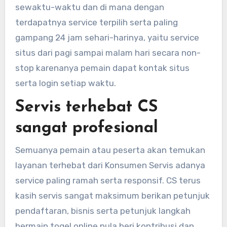
sewaktu-waktu dan di mana dengan
terdapatnya service terpilih serta paling
gampang 24 jam sehari-harinya, yaitu service
situs dari pagi sampai malam hari secara non-
stop karenanya pemain dapat kontak situs
serta login setiap waktu.
Servis terhebat CS
sangat profesional
Semuanya pemain atau peserta akan temukan
layanan terhebat dari Konsumen Servis adanya
service paling ramah serta responsif. CS terus
kasih servis sangat maksimum berikan petunjuk
pendaftaran, bisnis serta petunjuk langkah
bermain togel online pula beri kontribusi dan