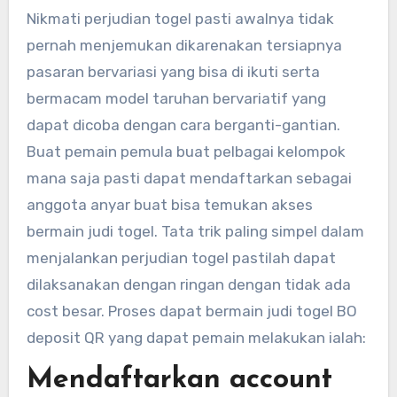
Nikmati perjudian togel pasti awalnya tidak
pernah menjemukan dikarenakan tersiapnya
pasaran bervariasi yang bisa di ikuti serta
bermacam model taruhan bervariatif yang
dapat dicoba dengan cara berganti-gantian.
Buat pemain pemula buat pelbagai kelompok
mana saja pasti dapat mendaftarkan sebagai
anggota anyar buat bisa temukan akses
bermain judi togel. Tata trik paling simpel dalam
menjalankan perjudian togel pastilah dapat
dilaksanakan dengan ringan dengan tidak ada
cost besar. Proses dapat bermain judi togel BO
deposit QR yang dapat pemain melakukan ialah:
Mendaftarkan account