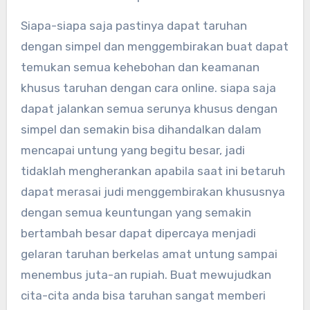
Siapa-siapa saja pastinya dapat taruhan
dengan simpel dan menggembirakan buat dapat
temukan semua kehebohan dan keamanan
khusus taruhan dengan cara online. siapa saja
dapat jalankan semua serunya khusus dengan
simpel dan semakin bisa dihandalkan dalam
mencapai untung yang begitu besar, jadi
tidaklah mengherankan apabila saat ini betaruh
dapat merasai judi menggembirakan khususnya
dengan semua keuntungan yang semakin
bertambah besar dapat dipercaya menjadi
gelaran taruhan berkelas amat untung sampai
menembus juta-an rupiah. Buat mewujudkan
cita-cita anda bisa taruhan sangat memberi