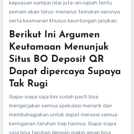
kepuasan sampai nilai juta-an rupiah tentu
pemain akan terus-menerus temukan serunya
serta keamanan khusus keuntungan janjikan.
Berikut Ini Argumen
Keutamaan Menunjuk
Situs BO Deposit QR
Dapat dipercaya Supaya
Tak Rugi
Siapa-siapa saja kini sudah pasti bisa
mengerjakan semua spekulasi menarik dan
membahagiakan untuk dapat merasai semua
keringanan taruhan tiap harinya. Siapa-siapa
saja bisa taruhan dengan makin aman bisa