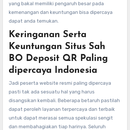
yang bakal memiliki pengaruh besar pada
kemenangan dan keuntungan bisa dipercaya
dapat anda temukan.
Keringanan Serta
Keuntungan Situs Sah
BO Deposit QR Paling
dipercaya Indonesia
Jadi peserta website resmi paling dipercaya
pasti tak ada sesuatu hal yang harus
disangsikan kembali. Beberapa betaruh pastilah
dapat peroleh layanan terpercaya dan terbaik
untuk dapat merasai semua spekulasi sengit
dan membahagiakan tiap harinya. Seluruh