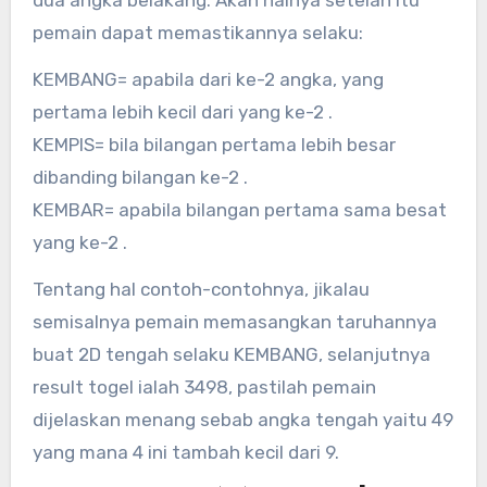
dua angka belakang. Akan halnya setelah itu
pemain dapat memastikannya selaku:
KEMBANG= apabila dari ke-2 angka, yang
pertama lebih kecil dari yang ke-2 .
KEMPIS= bila bilangan pertama lebih besar
dibanding bilangan ke-2 .
KEMBAR= apabila bilangan pertama sama besat
yang ke-2 .
Tentang hal contoh-contohnya, jikalau
semisalnya pemain memasangkan taruhannya
buat 2D tengah selaku KEMBANG, selanjutnya
result togel ialah 3498, pastilah pemain
dijelaskan menang sebab angka tengah yaitu 49
yang mana 4 ini tambah kecil dari 9.