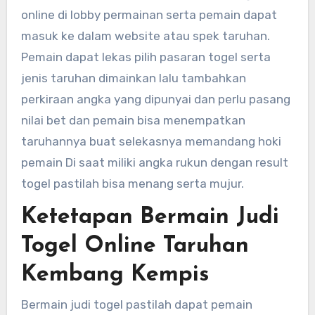
online di lobby permainan serta pemain dapat
masuk ke dalam website atau spek taruhan.
Pemain dapat lekas pilih pasaran togel serta
jenis taruhan dimainkan lalu tambahkan
perkiraan angka yang dipunyai dan perlu pasang
nilai bet dan pemain bisa menempatkan
taruhannya buat selekasnya memandang hoki
pemain Di saat miliki angka rukun dengan result
togel pastilah bisa menang serta mujur.
Ketetapan Bermain Judi
Togel Online Taruhan
Kembang Kempis
Bermain judi togel pastilah dapat pemain