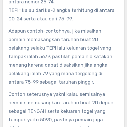
antara nomor 25-74.
TEPI= kalau dari ke-2 angka terhitung di antara
00-24 serta atau dari 75-99.
Adapun contoh-contohnya, jika misalkan
pemain memasangkan taruhan buat 2D
belakang selaku TEPI lalu keluaran togel yang
tampak ialah 5679, pastilah pemain dikatakan
menang karena dapat disaksikan jika angka
belakang ialah 79 yang mana tergolong di
antara 75-99 sebagai taruhan pinggir.
Contoh seterusnya yakni kalau semisalnya
pemain memasangkan taruhan buat 2D depan
sebagai TENGAH serta keluaran togel yang
tampak yaitu 5090, pastinya pemain juga