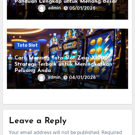
Panduan Lengkap untuk Menang Besar
admin
05/01/2026
Toto Slot
Cara Menang Toto Slot Zeus X1000:
Strategi Terbaik untuk Meningkatkan
Peluang Anda
admin
04/01/2026
Leave a Reply
Your email address will not be published.
Required