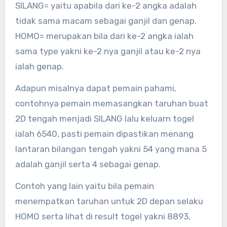
SILANG= yaitu apabila dari ke-2 angka adalah
tidak sama macam sebagai ganjil dan genap.
HOMO= merupakan bila dari ke-2 angka ialah
sama type yakni ke-2 nya ganjil atau ke-2 nya
ialah genap.
Adapun misalnya dapat pemain pahami,
contohnya pemain memasangkan taruhan buat
2D tengah menjadi SILANG lalu keluarn togel
ialah 6540, pasti pemain dipastikan menang
lantaran bilangan tengah yakni 54 yang mana 5
adalah ganjil serta 4 sebagai genap.
Contoh yang lain yaitu bila pemain
menempatkan taruhan untuk 2D depan selaku
HOMO serta lihat di result togel yakni 8893,