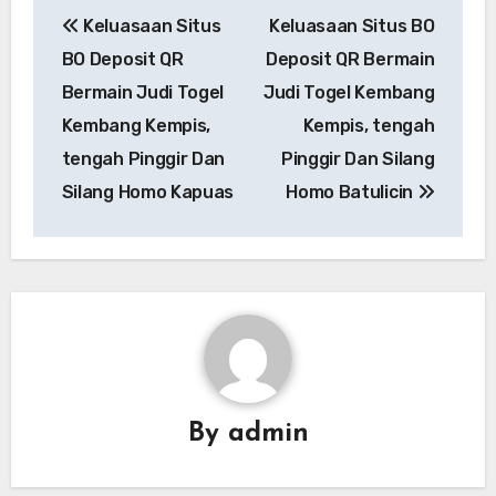
Post
Keluasaan Situs
Keluasaan Situs BO
navigation
BO Deposit QR
Deposit QR Bermain
Bermain Judi Togel
Judi Togel Kembang
Kembang Kempis,
Kempis, tengah
tengah Pinggir Dan
Pinggir Dan Silang
Silang Homo Kapuas
Homo Batulicin
By
admin