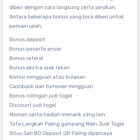
diberi dengan cara langsung serta janjikan.
Antara beberapa bonus yang bisa diberi untuk
pemain ialah:
Bonus deposit
Bonus peserta anyar
Bonus referal
Bonus ekstra ajak rekan
Komisi mingguan atau bulanan
Cashback dan turnover mingguan
Bonus rollingan judi togel
Discount judi togel
Momen serta hadiah menarik yang lain.
Tata Langkah Paling gampang Main Judi Togel
Situs Sah BO Deposit QR Paling dipercaya