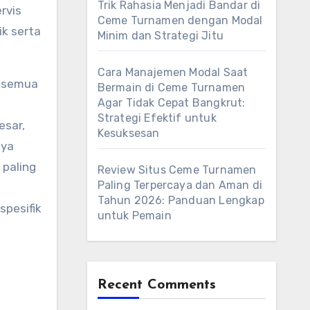
Trik Rahasia Menjadi Bandar di
rvis
Ceme Turnamen dengan Modal
k serta
Minim dan Strategi Jitu
Cara Manajemen Modal Saat
h semua
Bermain di Ceme Turnamen
Agar Tidak Cepat Bangkrut:
Strategi Efektif untuk
esar,
Kesuksesan
nya
paling
Review Situs Ceme Turnamen
Paling Terpercaya dan Aman di
Tahun 2026: Panduan Lengkap
spesifik
untuk Pemain
Recent Comments