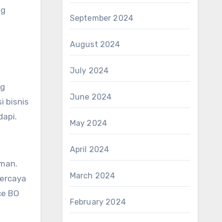
ng
September 2024
August 2024
July 2024
ng
June 2024
i bisnis
dapi.
May 2024
April 2024
aman.
March 2024
percaya
ce BO
February 2024