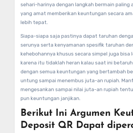
sehari-harinya dengan langkah bermain paling 
yang amat memberikan keuntungan secara amat 
lebih tepat.
Siapa-siapa saja pastinya dapat taruhan den
serunya serta kenyamanan spesifik taruhan den
kehebohannya khusus secara simpel juga bisa 
karena itu tidaklah heran kalau saat ini beta
dengan semua keuntungan yang bertambah besa
untung sampai menembus juta-an rupiah. Manf
mengesankan sampai nilai juta-an rupiah tentu
pun keuntungan janjikan.
Berikut Ini Argumen Ke
Deposit QR Dapat diper