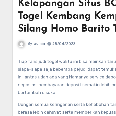
Kelapangan Situs B
Togel Kembang Kemp
Silang Homo Barito 
By
admin
28/04/2023
Tiap fans judi togel waktu ini bisa mainkan taruhan menarik serta beri keuntungan dengan layanan online.
siapa-siapa saja beberapa pejudi dapat temukan
ini lantas udah ada yang Namanya service depos
negosiasi pembayaran deposit semakin lebih cepa
bertambah disukai.
Dengan semua keringanan serta kehebohan taru
berasa lebih dahsyat serta memberikan kepu