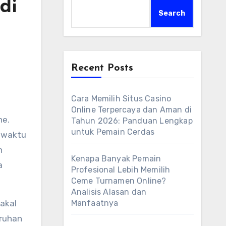
di
Search
Recent Posts
Cara Memilih Situs Casino
Online Terpercaya dan Aman di
Tahun 2026: Panduan Lengkap
untuk Pemain Cerdas
h waktu
n
Kenapa Banyak Pemain
a
Profesional Lebih Memilih
Ceme Turnamen Online?
Analisis Alasan dan
akal
Manfaatnya
ruhan