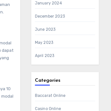
January 2024
 aman
n.
December 2023
June 2023
May 2023
 modal
u dapat
April 2023
 yang
Categories
ya 10
Baccarat Online
u modal
Casino Online