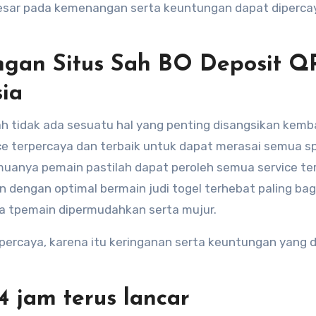
besar pada kemenangan serta keuntungan dapat diperca
gan Situs Sah BO Deposit Q
sia
ah tidak ada sesuatu hal yang penting disangsikan kemba
ce terpercaya dan terbaik untuk dapat merasai semua s
uanya pemain pastilah dapat peroleh semua service te
n dengan optimal bermain judi togel terhebat paling ba
a tpemain dipermudahkan serta mujur.
ipercaya, karena itu keringanan serta keuntungan yang 
 jam terus lancar