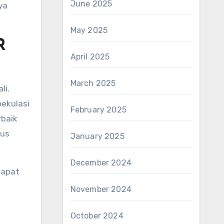
June 2025
ya
May 2025
R
April 2025
March 2025
li.
pekulasi
February 2025
rbaik
gus
January 2025
December 2024
dapat
November 2024
October 2024