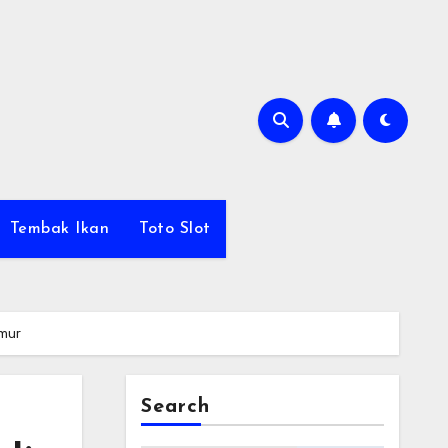
T
Tembak Ikan
Toto Slot
imur
Search