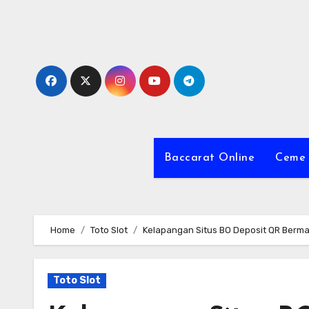
Skip
to
content
Baccarat Online
Ceme 
Home
Toto Slot
Kelapangan Situs BO Deposit QR Berma
Toto Slot