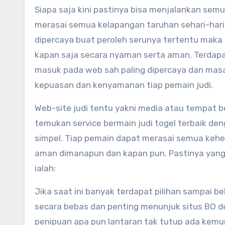
Siapa saja kini pastinya bisa menjalankan se
merasai semua kelapangan taruhan sehari-hari
dipercaya buat peroleh serunya tertentu maka 
kapan saja secara nyaman serta aman. Terdap
masuk pada web sah paling dipercaya dan masal
kepuasan dan kenyamanan tiap pemain judi.
Web-site judi tentu yakni media atau tempat be
temukan service bermain judi togel terbaik d
simpel. Tiap pemain dapat merasai semua keh
aman dimanapun dan kapan pun. Pastinya yang 
ialah:
Jika saat ini banyak terdapat pilihan sampai b
secara bebas dan penting menunjuk situs BO d
penipuan apa pun lantaran tak tutup ada kemun