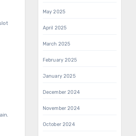
May 2025
slot
April 2025
March 2025
February 2025
January 2025
December 2024
November 2024
ain.
October 2024