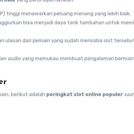
RTP) tinggi menawarkan peluang menang yang lebih baik.
giurkan bisa menjadi daya tarik tambahan untuk memil
 dan ulasan dari pemain yang sudah mencoba slot tersebu
ual dan audio yang memukau membuat pengalaman bermain
er
in, berikut adalah
peringkat slot online populer
saat 