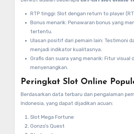
RTP tinggi: Slot dengan return to player (
Bonus menarik: Penawaran bonus yang meng
tertentu.
Ulasan positif dari pemain lain: Testimoni
menjadi indikator kualitasnya.
Grafis dan suara yang menarik: Fitur vis
menyenangkan.
Peringkat Slot Online Popul
Berdasarkan data terbaru dan pengalaman pema
Indonesia, yang dapat dijadikan acuan:
Slot Mega Fortune
Gonzo’s Quest