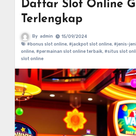
Daftar Slot Online 
Terlengkap
By
admin
15/09/2024
#bonus slot online
,
#jackpot slot online
,
#jenis-jen
online
,
#permainan slot online terbaik
,
#situs slot onl
slot online