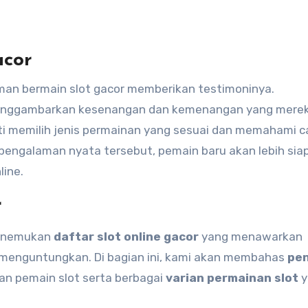
acor
an bermain slot gacor memberikan testimoninya.
enggambarkan kesenangan dan kemenangan yang mereka
ti memilih jenis permainan yang sesuai dan memahami c
pengalaman nyata tersebut, pemain baru akan lebih sia
line.
r
 menemukan
daftar slot online gacor
yang menawarkan
enguntungkan. Di bagian ini, kami akan membahas
pe
gan pemain slot serta berbagai
varian permainan slot
y