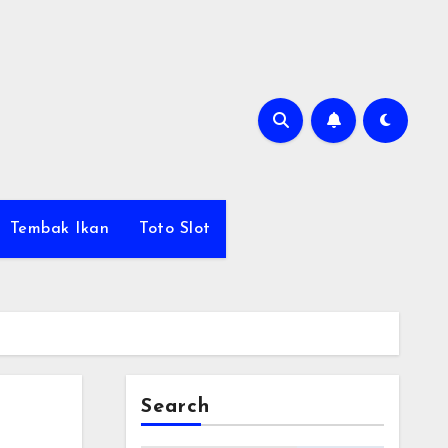
T
Tembak Ikan
Toto Slot
Search