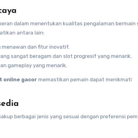
caya
peran dalam menentukan kualitas pengalaman bermain 
tikan antara lain:
g menawan dan fitur inovatif.
yang sangat beragam dan slot progresif yang menarik.
dan gameplay yang menarik.
t online gacor
memastikan pemain dapat menikmati
sedia
kup berbagai jenis yang sesuai dengan preferensi pem