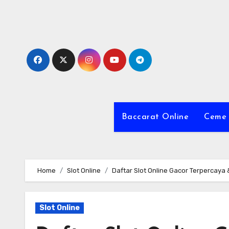
Skip
to
content
Baccarat Online
Ceme 
Home
Slot Online
Daftar Slot Online Gacor Terpercaya
Slot Online