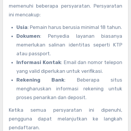
memenuhi beberapa persyaratan. Persyaratan
ini mencakup:
Usia
: Pemain harus berusia minimal 18 tahun.
Dokumen
: Penyedia layanan biasanya
memerlukan salinan identitas seperti KTP
atau passport.
Informasi Kontak
: Email dan nomor telepon
yang valid diperlukan untuk verifikasi.
Rekening Bank
: Beberapa situs
mengharuskan informasi rekening untuk
proses penarikan dan deposit.
Ketika semua persyaratan ini dipenuhi,
pengguna dapat melanjutkan ke langkah
pendaftaran.