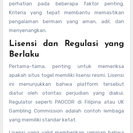
perhatian pada beberapa faktor penting.
Kriteria yang tepat membantu memastikan
pengalaman bermain yang aman, adil, dan
menyenangkan.
Lisensi dan Regulasi yang
Berlaku
Pertama-tama, penting untuk memeriksa
apakah situs togel memiliki lisensi resmi. Lisensi
ini menunjukkan bahwa platform tersebut
diatur oleh otoritas perjudian yang diakui.
Regulator seperti PAGCOR di Filipina atau UK
Gambling Commission adalah contoh lembaga
yang memiliki standar ketat.
Lisensi yang valid memberikan jaminan bahwa