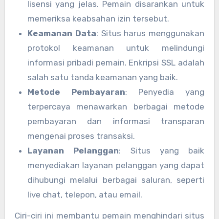
lisensi yang jelas. Pemain disarankan untuk
memeriksa keabsahan izin tersebut.
Keamanan Data
: Situs harus menggunakan
protokol keamanan untuk melindungi
informasi pribadi pemain. Enkripsi SSL adalah
salah satu tanda keamanan yang baik.
Metode Pembayaran
: Penyedia yang
terpercaya menawarkan berbagai metode
pembayaran dan informasi transparan
mengenai proses transaksi.
Layanan Pelanggan
: Situs yang baik
menyediakan layanan pelanggan yang dapat
dihubungi melalui berbagai saluran, seperti
live chat, telepon, atau email.
Ciri-ciri ini membantu pemain menghindari situs