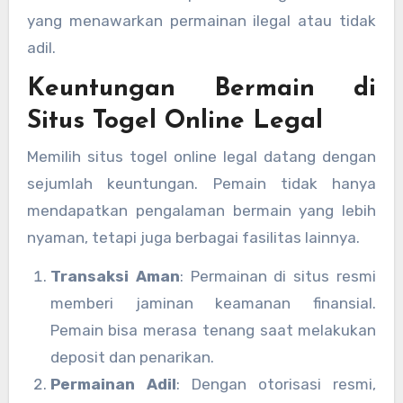
yang menawarkan permainan ilegal atau tidak
adil.
Keuntungan Bermain di
Situs Togel Online Legal
Memilih situs togel online legal datang dengan
sejumlah keuntungan. Pemain tidak hanya
mendapatkan pengalaman bermain yang lebih
nyaman, tetapi juga berbagai fasilitas lainnya.
Transaksi Aman
: Permainan di situs resmi
memberi jaminan keamanan finansial.
Pemain bisa merasa tenang saat melakukan
deposit dan penarikan.
Permainan Adil
: Dengan otorisasi resmi,