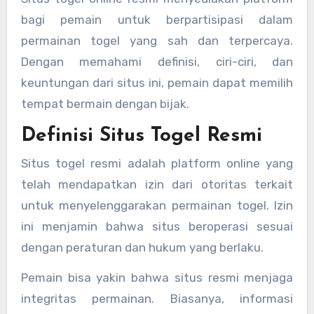
bagi pemain untuk berpartisipasi dalam
permainan togel yang sah dan terpercaya.
Dengan memahami definisi, ciri-ciri, dan
keuntungan dari situs ini, pemain dapat memilih
tempat bermain dengan bijak.
Definisi Situs Togel Resmi
Situs togel resmi adalah platform online yang
telah mendapatkan izin dari otoritas terkait
untuk menyelenggarakan permainan togel. Izin
ini menjamin bahwa situs beroperasi sesuai
dengan peraturan dan hukum yang berlaku.
Pemain bisa yakin bahwa situs resmi menjaga
integritas permainan. Biasanya, informasi