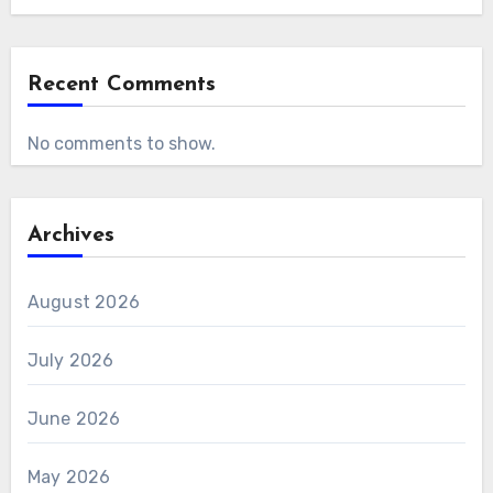
Recent Comments
No comments to show.
Archives
August 2026
July 2026
June 2026
May 2026