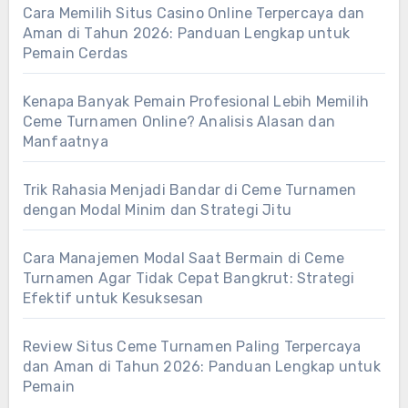
Cara Memilih Situs Casino Online Terpercaya dan
Aman di Tahun 2026: Panduan Lengkap untuk
Pemain Cerdas
Kenapa Banyak Pemain Profesional Lebih Memilih
Ceme Turnamen Online? Analisis Alasan dan
Manfaatnya
Trik Rahasia Menjadi Bandar di Ceme Turnamen
dengan Modal Minim dan Strategi Jitu
Cara Manajemen Modal Saat Bermain di Ceme
Turnamen Agar Tidak Cepat Bangkrut: Strategi
Efektif untuk Kesuksesan
Review Situs Ceme Turnamen Paling Terpercaya
dan Aman di Tahun 2026: Panduan Lengkap untuk
Pemain