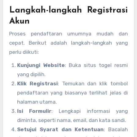
Langkah-langkah Registrasi
Akun
Proses pendaftaran umumnya mudah dan
cepat. Berikut adalah langkah-langkah yang
perlu diikuti:
Kunjungi Website
: Buka situs togel resmi
yang dipilih.
Klik Registrasi
: Temukan dan klik tombol
pendaftaran yang biasanya terlihat jelas di
halaman utama.
Isi Formulir
: Lengkapi informasi yang
diminta, seperti nama, email, dan kata sandi.
Setujui Syarat dan Ketentuan
: Bacalah