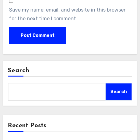
Save my name, email, and website in this browser
for the next time I comment.
Search
Search
Recent Posts