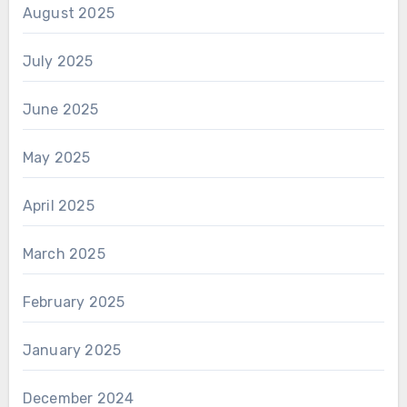
August 2025
July 2025
June 2025
May 2025
April 2025
March 2025
February 2025
January 2025
December 2024