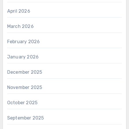
April 2026
March 2026
February 2026
January 2026
December 2025
November 2025
October 2025
September 2025