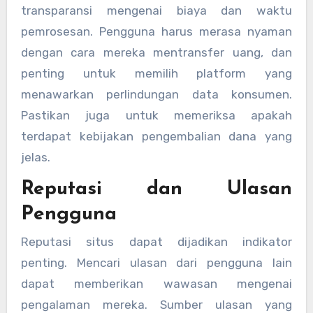
transparansi mengenai biaya dan waktu
pemrosesan. Pengguna harus merasa nyaman
dengan cara mereka mentransfer uang, dan
penting untuk memilih platform yang
menawarkan perlindungan data konsumen.
Pastikan juga untuk memeriksa apakah
terdapat kebijakan pengembalian dana yang
jelas.
Reputasi dan Ulasan
Pengguna
Reputasi situs dapat dijadikan indikator
penting. Mencari ulasan dari pengguna lain
dapat memberikan wawasan mengenai
pengalaman mereka. Sumber ulasan yang