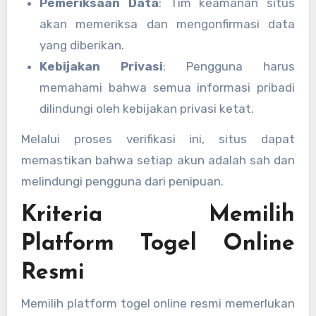
Pemeriksaan Data
: Tim keamanan situs
akan memeriksa dan mengonfirmasi data
yang diberikan.
Kebijakan Privasi
: Pengguna harus
memahami bahwa semua informasi pribadi
dilindungi oleh kebijakan privasi ketat.
Melalui proses verifikasi ini, situs dapat
memastikan bahwa setiap akun adalah sah dan
melindungi pengguna dari penipuan.
Kriteria Memilih
Platform Togel Online
Resmi
Memilih platform togel online resmi memerlukan