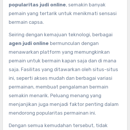
popularitas judi online
, semakin banyak
pemain yang tertarik untuk menikmati sensasi
bermain capsa.
Seiring dengan kemajuan teknologi, berbagai
agen judi online
bermunculan dengan
menawarkan platform yang memungkinkan
pemain untuk bermain kapan saja dan di mana
saja. Fasilitas yang ditawarkan oleh situs-situs
ini, seperti akses mudah dan berbagai variasi
permainan, membuat pengalaman bermain
semakin menarik. Peluang menang yang
menjanjikan juga menjadi faktor penting dalam
mendorong popularitas permainan ini.
Dengan semua kemudahan tersebut, tidak