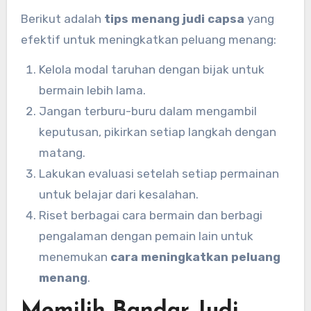
Berikut adalah
tips menang judi capsa
yang
efektif untuk meningkatkan peluang menang:
Kelola modal taruhan dengan bijak untuk
bermain lebih lama.
Jangan terburu-buru dalam mengambil
keputusan, pikirkan setiap langkah dengan
matang.
Lakukan evaluasi setelah setiap permainan
untuk belajar dari kesalahan.
Riset berbagai cara bermain dan berbagi
pengalaman dengan pemain lain untuk
menemukan
cara meningkatkan peluang
menang
.
Memilih Bandar Judi