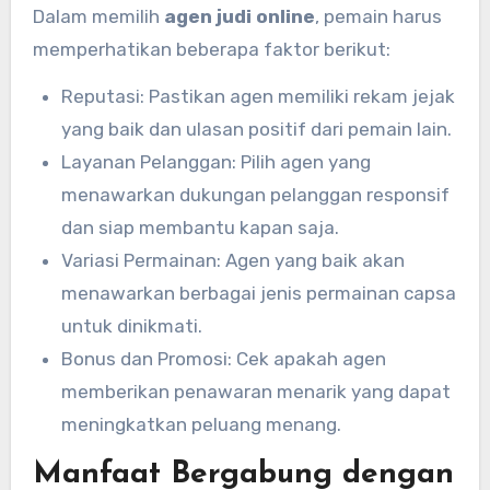
Dalam memilih
agen judi online
, pemain harus
memperhatikan beberapa faktor berikut:
Reputasi: Pastikan agen memiliki rekam jejak
yang baik dan ulasan positif dari pemain lain.
Layanan Pelanggan: Pilih agen yang
menawarkan dukungan pelanggan responsif
dan siap membantu kapan saja.
Variasi Permainan: Agen yang baik akan
menawarkan berbagai jenis permainan capsa
untuk dinikmati.
Bonus dan Promosi: Cek apakah agen
memberikan penawaran menarik yang dapat
meningkatkan peluang menang.
Manfaat Bergabung dengan