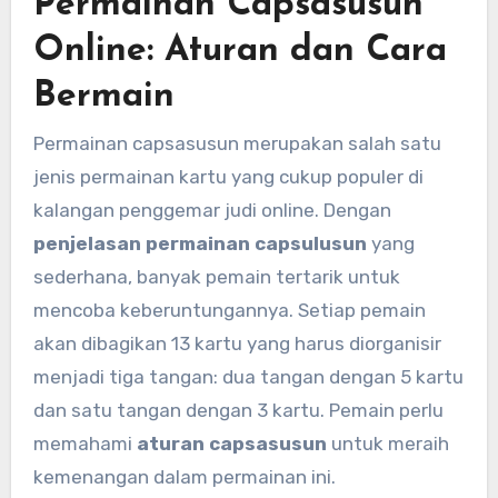
Permainan Capsasusun
Online: Aturan dan Cara
Bermain
Permainan capsasusun merupakan salah satu
jenis permainan kartu yang cukup populer di
kalangan penggemar judi online. Dengan
penjelasan permainan capsulusun
yang
sederhana, banyak pemain tertarik untuk
mencoba keberuntungannya. Setiap pemain
akan dibagikan 13 kartu yang harus diorganisir
menjadi tiga tangan: dua tangan dengan 5 kartu
dan satu tangan dengan 3 kartu. Pemain perlu
memahami
aturan capsasusun
untuk meraih
kemenangan dalam permainan ini.