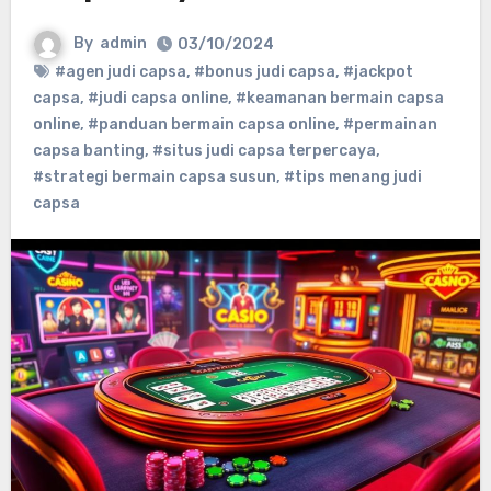
By
admin
03/10/2024
#agen judi capsa
,
#bonus judi capsa
,
#jackpot
capsa
,
#judi capsa online
,
#keamanan bermain capsa
online
,
#panduan bermain capsa online
,
#permainan
capsa banting
,
#situs judi capsa terpercaya
,
#strategi bermain capsa susun
,
#tips menang judi
capsa