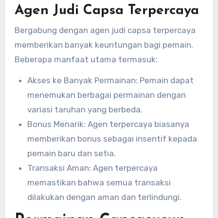
Agen Judi Capsa Terpercaya
Bergabung dengan agen judi capsa terpercaya
memberikan banyak keuntungan bagi pemain.
Beberapa manfaat utama termasuk:
Akses ke Banyak Permainan: Pemain dapat
menemukan berbagai permainan dengan
variasi taruhan yang berbeda.
Bonus Menarik: Agen terpercaya biasanya
memberikan bonus sebagai insentif kepada
pemain baru dan setia.
Transaksi Aman: Agen terpercaya
memastikan bahwa semua transaksi
dilakukan dengan aman dan terlindungi.