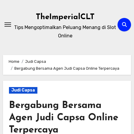
Skip
to
TheImperialCLT
content
Tips Mengoptimalkan Peluang Menang di Slot
Online
Home
Judi Capsa
Bergabung Bersama Agen Judi Capsa Online Terpercaya
Judi Capsa
Bergabung Bersama
Agen Judi Capsa Online
Terpercaya