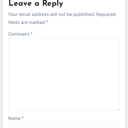
Leave a Reply
Your email address will not be published.
Required
fields are marked
*
Comment
*
Name
*