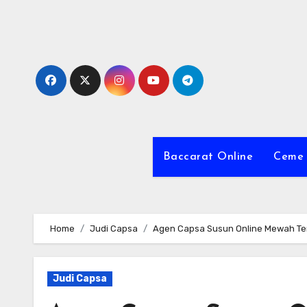
Skip
to
content
Baccarat Online
Ceme 
Home
Judi Capsa
Agen Capsa Susun Online Mewah Ter
Judi Capsa