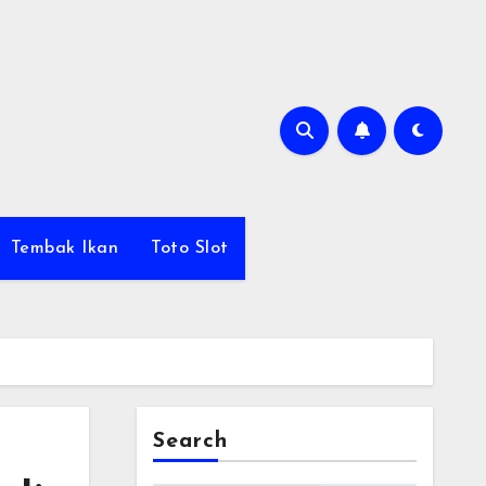
T
Tembak Ikan
Toto Slot
Search