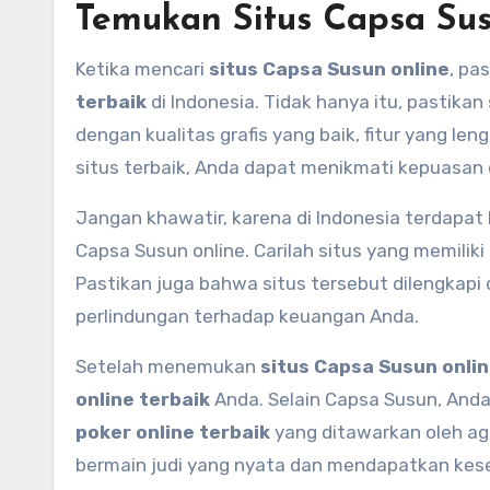
Temukan Situs Capsa Sus
Ketika mencari
situs Capsa Susun online
, pa
terbaik
di Indonesia. Tidak hanya itu, pastik
dengan kualitas grafis yang baik, fitur yang l
situs terbaik, Anda dapat menikmati kepuasan
Jangan khawatir, karena di Indonesia terdapat
Capsa Susun online. Carilah situs yang memiliki
Pastikan juga bahwa situs tersebut dilengka
perlindungan terhadap keuangan Anda.
Setelah menemukan
situs Capsa Susun onli
online terbaik
Anda. Selain Capsa Susun, Anda
poker online terbaik
yang ditawarkan oleh ag
bermain judi yang nyata dan mendapatkan ke