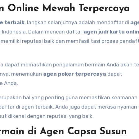
n Online Mewah Terpercaya
e terbaik
, langkah selanjutnya adalah mendaftar di
ag
i Indonesia. Dalam mencari daftar
agen judi kartu onli
 memiliki reputasi baik dan memfasilitasi proses pendaf
da dapat memastikan pengalaman bermain Anda akan te
unya, menemukan
agen poker terpercaya
dapat
e Anda.
merupakan hal yang penting guna memastikan keamanan
daftar di agen terbaik, Anda juga dapat merasa nyaman
but dikenal dengan reputasi yang baik.
main di Agen Capsa Susun