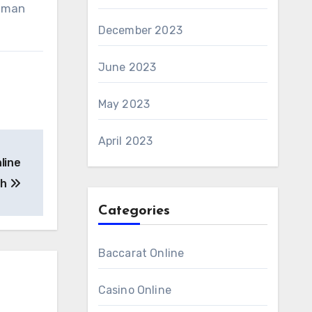
laman
December 2023
June 2023
May 2023
April 2023
line
ah
Categories
Baccarat Online
Casino Online