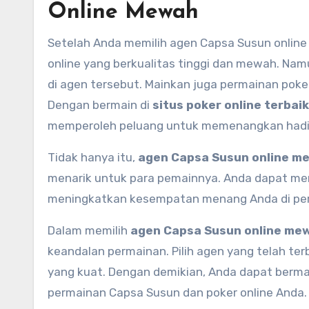
Online Mewah
Setelah Anda memilih agen Capsa Susun online
online yang berkualitas tinggi dan mewah. Na
di agen tersebut. Mainkan juga permainan poker
Dengan bermain di
situs poker online terbaik
memperoleh peluang untuk memenangkan hadi
Tidak hanya itu,
agen Capsa Susun online m
menarik untuk para pemainnya. Anda dapat m
meningkatkan kesempatan menang Anda di perm
Dalam memilih
agen Capsa Susun online me
keandalan permainan. Pilih agen yang telah te
yang kuat. Dengan demikian, Anda dapat berm
permainan Capsa Susun dan poker online Anda.