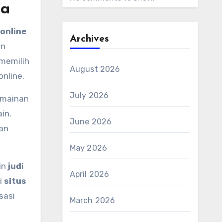
ia
 online
Archives
un
 memilih
August 2026
nline.
July 2026
rmainan
in.
June 2026
an
May 2026
in
judi
April 2026
i
situs
sasi
March 2026