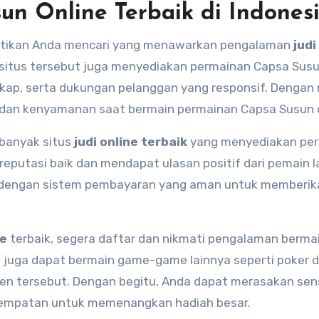
un Online Terbaik di Indones
stikan Anda mencari yang menawarkan pengalaman
judi
an situs tersebut juga menyediakan permainan Capsa Sus
engkap, serta dukungan pelanggan yang responsif. Dengan
 dan kenyamanan saat bermain permainan Capsa Susun o
 banyak situs
judi online terbaik
yang menyediakan pe
 reputasi baik dan mendapat ulasan positif dari pemain la
pi dengan sistem pembayaran yang aman untuk memberik
ne
terbaik, segera daftar dan nikmati pengalaman berma
 juga dapat bermain game-game lainnya seperti poker d
en tersebut. Dengan begitu, Anda dapat merasakan sen
sempatan untuk memenangkan hadiah besar.