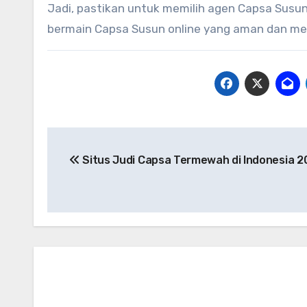
Jadi, pastikan untuk memilih agen Capsa Susu
bermain Capsa Susun online yang aman dan m
Post
Situs Judi Capsa Termewah di Indonesia 2
navigation