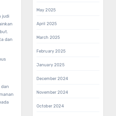
May 2025
 judi
ainkan
April 2025
but.
March 2025
ta dan
February 2025
nus
January 2025
December 2024
 dan
November 2024
eamanan
pada
October 2024