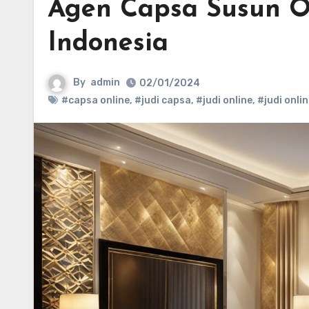
Agen Capsa Susun O
Indonesia
By
admin
02/01/2024
#capsa online
,
#judi capsa
,
#judi online
,
#judi onli