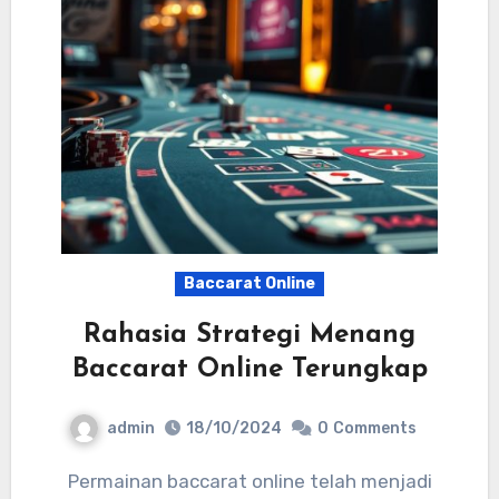
Baccarat Online
Rahasia Strategi Menang
Baccarat Online Terungkap
admin
18/10/2024
0
Comments
Permainan baccarat online telah menjadi