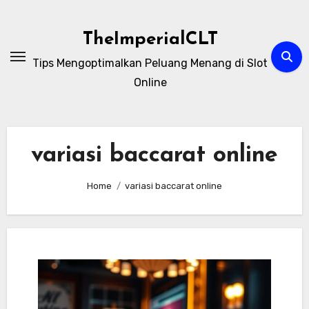
Skip
to
TheImperialCLT
content
Tips Mengoptimalkan Peluang Menang di Slot
Online
variasi baccarat online
Home
variasi baccarat online