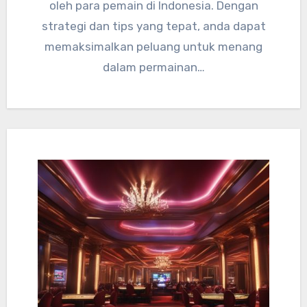
oleh para pemain di Indonesia. Dengan
strategi dan tips yang tepat, anda dapat
memaksimalkan peluang untuk menang
dalam permainan…