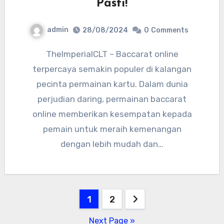
Pasti!
admin
28/08/2024
0
Comments
TheImperialCLT – Baccarat online
terpercaya semakin populer di kalangan
pecinta permainan kartu. Dalam dunia
perjudian daring, permainan baccarat
online memberikan kesempatan kepada
pemain untuk meraih kemenangan
dengan lebih mudah dan…
Posts
1
2
pagination
Next Page »