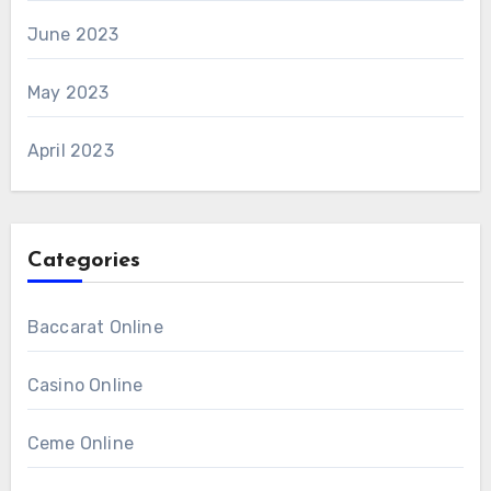
June 2023
May 2023
April 2023
Categories
Baccarat Online
Casino Online
Ceme Online