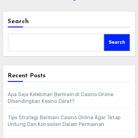
Search
Search
Recent Posts
Apa Saja Kelebihan Bermain di Casino Online
Dibandingkan Kasino Darat?
Tips Strategi Bermain Casino Online Agar Tetap
Untung Dan Konsisten Dalam Permainan