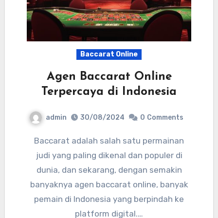
Baccarat Online
Agen Baccarat Online
Terpercaya di Indonesia
admin
30/08/2024
0
Comments
Baccarat adalah salah satu permainan
judi yang paling dikenal dan populer di
dunia, dan sekarang, dengan semakin
banyaknya agen baccarat online, banyak
pemain di Indonesia yang berpindah ke
platform digital.…