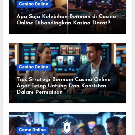
Casino Online
Apa Saja Kelebihan Bermain di Casino
Online Dibandingkan Kasino Darat?
Casino Online
Tips Strategi Bermain Casino Online
Agar Tetap Untung Dan Konsisten
Dalam Permainan
Ceme Online