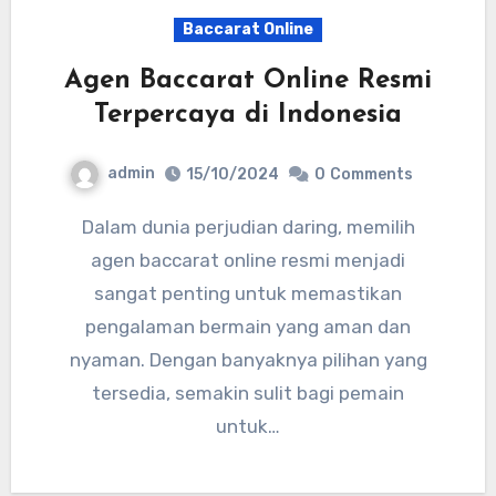
Baccarat Online
Agen Baccarat Online Resmi
Terpercaya di Indonesia
admin
15/10/2024
0
Comments
Dalam dunia perjudian daring, memilih
agen baccarat online resmi menjadi
sangat penting untuk memastikan
pengalaman bermain yang aman dan
nyaman. Dengan banyaknya pilihan yang
tersedia, semakin sulit bagi pemain
untuk…