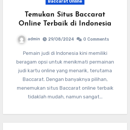
Baccarat Online
Temukan Situs Baccarat
Online Terbaik di Indonesia
admin
29/08/2024
0
Comments
Pemain judi di Indonesia kini memiliki
beragam opsi untuk menikmati permainan
judi kartu online yang menarik, terutama
Baccarat. Dengan banyaknya pilihan,
menemukan situs Baccarat online terbaik
tidaklah mudah, namun sangat…