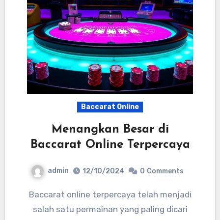
Baccarat Online
Menangkan Besar di
Baccarat Online Terpercaya
admin
12/10/2024
0
Comments
Baccarat online terpercaya telah menjadi
salah satu permainan yang paling dicari