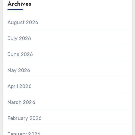
Archives
August 2026
July 2026
June 2026
May 2026
April 2026
March 2026
February 2026
January 2026