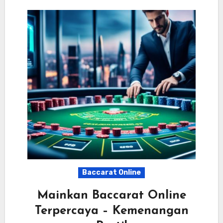
Baccarat Online
Mainkan Baccarat Online
Terpercaya – Kemenangan