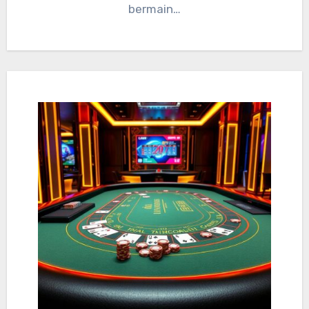
bermain…