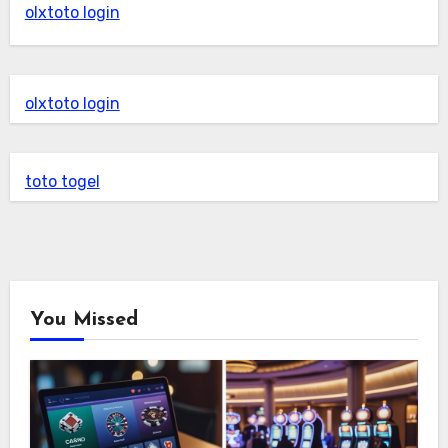
olxtoto login
olxtoto login
toto togel
You Missed