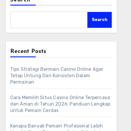
Search
Search
Recent Posts
Tips Strategi Bermain Casino Online Agar
Tetap Untung Dan Konsisten Dalam
Permainan
Cara Memilih Situs Casino Online Terpercaya
dan Aman di Tahun 2026: Panduan Lengkap
untuk Pemain Cerdas
Kenapa Banyak Pemain Profesional Lebih