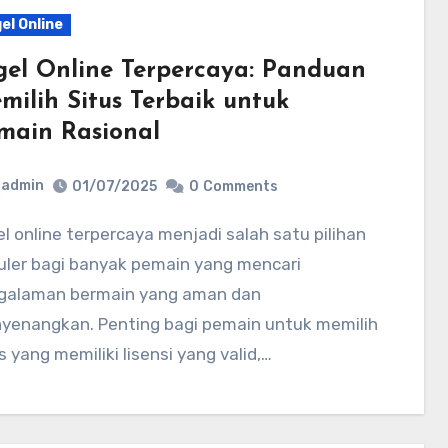
el Online
gel Online Terpercaya: Panduan
milih Situs Terbaik untuk
main Rasional
admin
01/07/2025
0
Comments
uler bagi banyak pemain yang mencari
galaman bermain yang aman dan
yenangkan. Penting bagi pemain untuk memilih
s yang memiliki lisensi yang valid,…