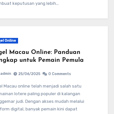
buat keputusan yang lebih…
el Online
gel Macau Online: Panduan
ngkap untuk Pemain Pemula
admin
25/06/2025
0
Comments
ainan lotere paling populer di kalangan
ggemar judi. Dengan akses mudah melalui
form digital, banyak pemain kini dapat