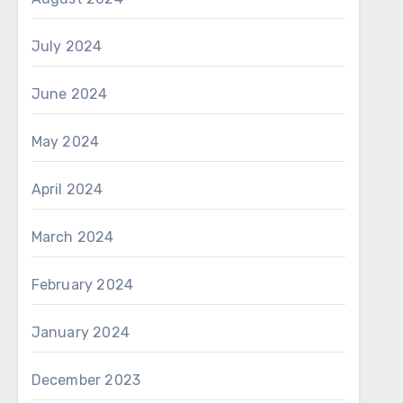
July 2024
June 2024
May 2024
April 2024
March 2024
February 2024
January 2024
December 2023