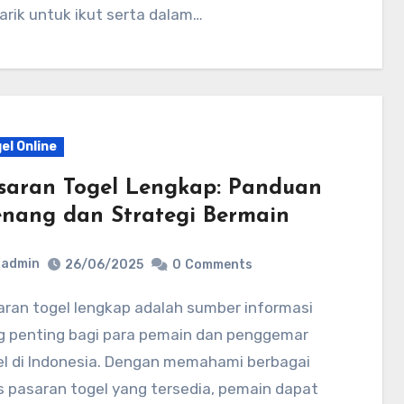
arik untuk ikut serta dalam…
el Online
saran Togel Lengkap: Panduan
nang dan Strategi Bermain
admin
26/06/2025
0
Comments
g penting bagi para pemain dan penggemar
el di Indonesia. Dengan memahami berbagai
s pasaran togel yang tersedia, pemain dapat