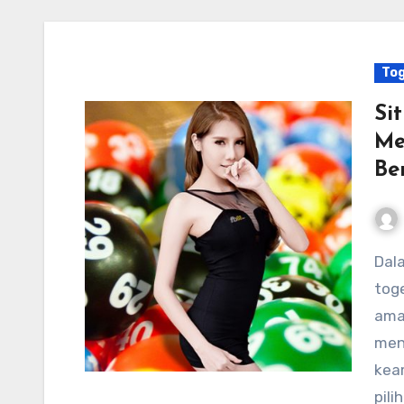
Tog
Si
Me
Be
Dalam dunia perjudian online, menemukan situs
tog
ama
men
kea
pil