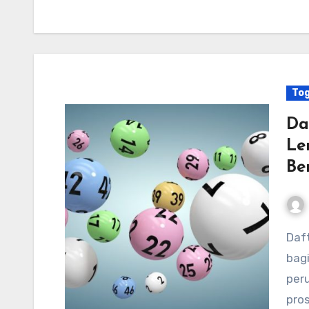
Tog
Da
Le
Be
Daftar togel online telah menjadi pilihan populer
bag
per
pro