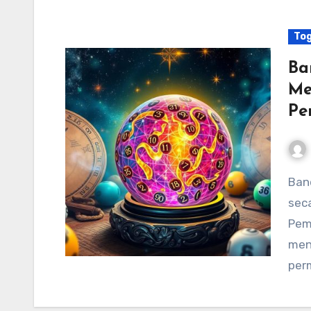
Tog
Ba
Me
Pe
Bandar togel resmi merupakan tempat yang diakui
seca
Pem
men
perm