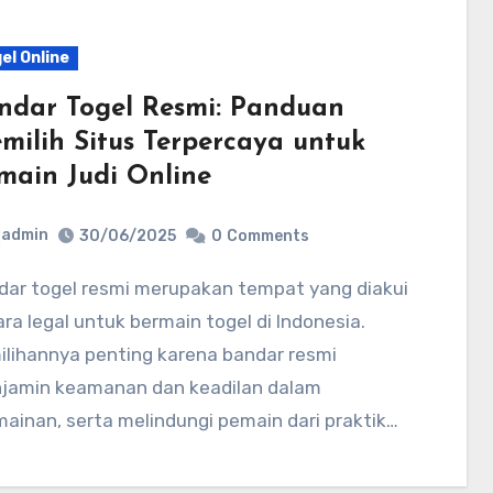
el Online
ndar Togel Resmi: Panduan
milih Situs Terpercaya untuk
main Judi Online
admin
30/06/2025
0
Comments
ra legal untuk bermain togel di Indonesia.
ilihannya penting karena bandar resmi
jamin keamanan dan keadilan dalam
ainan, serta melindungi pemain dari praktik…