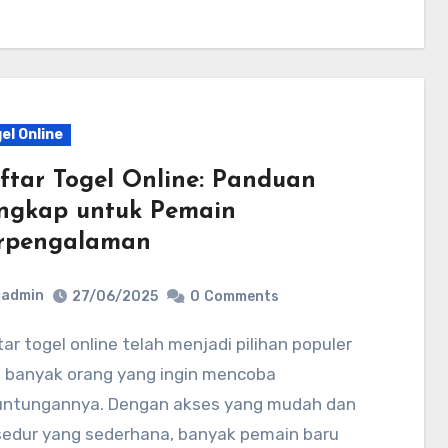
el Online
ftar Togel Online: Panduan
ngkap untuk Pemain
rpengalaman
admin
27/06/2025
0
Comments
i banyak orang yang ingin mencoba
untungannya. Dengan akses yang mudah dan
sedur yang sederhana, banyak pemain baru