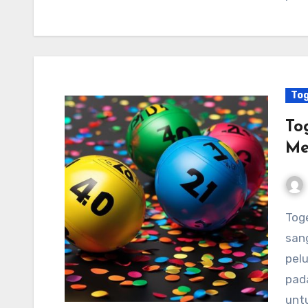
Tog
To
Me
Togel 4D telah menjadi salah satu permainan yang
sang
pel
pad
unt