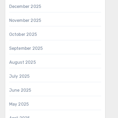
December 2025
November 2025
October 2025
September 2025
August 2025
July 2025
June 2025
May 2025