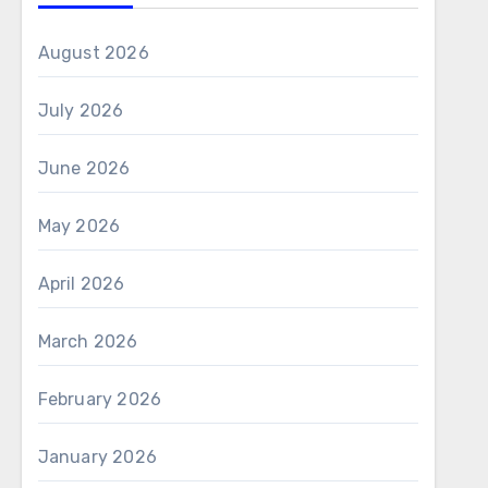
August 2026
July 2026
June 2026
May 2026
April 2026
March 2026
February 2026
January 2026