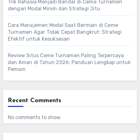
Trik Rahasia Menjadi Bandar di Ceme Turnamen
dengan Modal Minim dan Strategi Jitu
Cara Manajemen Modal Saat Bermain di Ceme
Turnamen Agar Tidak Cepat Bangkrut: Strategi
Efektif untuk Kesuksesan
Review Situs Ceme Turnamen Paling Terpercaya
dan Aman di Tahun 2026: Panduan Lengkap untuk
Pemain
Recent Comments
No comments to show.