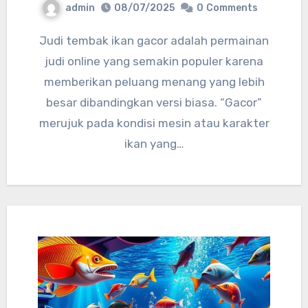
admin
08/07/2025
0
Comments
Judi tembak ikan gacor adalah permainan
judi online yang semakin populer karena
memberikan peluang menang yang lebih
besar dibandingkan versi biasa. “Gacor”
merujuk pada kondisi mesin atau karakter
ikan yang…