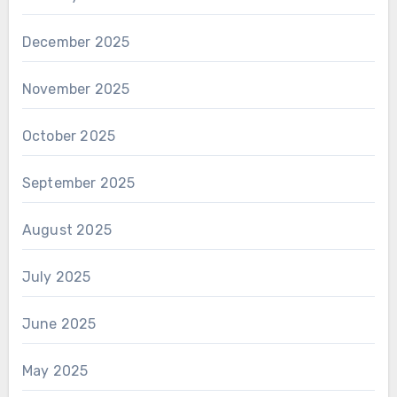
December 2025
November 2025
October 2025
September 2025
August 2025
July 2025
June 2025
May 2025