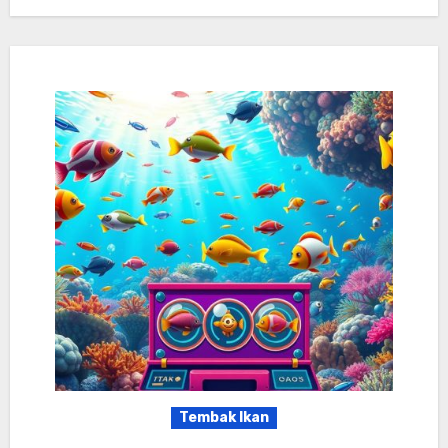
Tembak Ikan