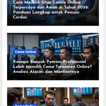
Cara Memilih Situs Casino Online
Terpercaya dan Aman di Tahun 2026:
Panduan Lengkap untuk Pemain
Cerdas
Ceme Online
Kenapa Banyak Pemain Profesional
Lebih Memilih Ceme Turnamen Online?
Analisis Alasan dan Manfaatnya