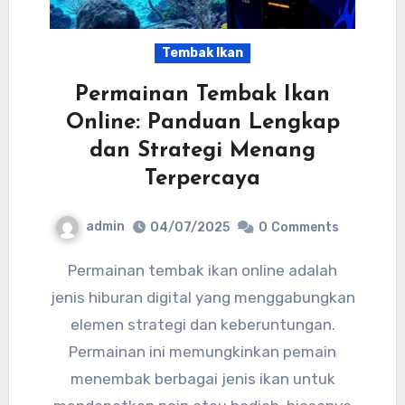
Tembak Ikan
Permainan Tembak Ikan
Online: Panduan Lengkap
dan Strategi Menang
Terpercaya
admin
04/07/2025
0
Comments
Permainan tembak ikan online adalah
jenis hiburan digital yang menggabungkan
elemen strategi dan keberuntungan.
Permainan ini memungkinkan pemain
menembak berbagai jenis ikan untuk