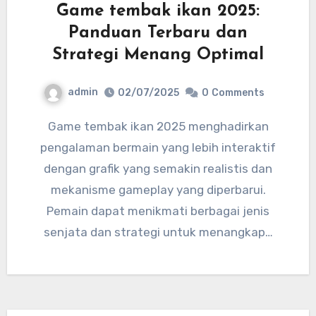
Game tembak ikan 2025:
Panduan Terbaru dan
Strategi Menang Optimal
admin
02/07/2025
0
Comments
Game tembak ikan 2025 menghadirkan
pengalaman bermain yang lebih interaktif
dengan grafik yang semakin realistis dan
mekanisme gameplay yang diperbarui.
Pemain dapat menikmati berbagai jenis
senjata dan strategi untuk menangkap…