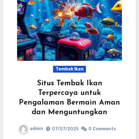
Tembak Ikan
Situs Tembak Ikan
Terpercaya untuk
Pengalaman Bermain Aman
dan Menguntungkan
admin
07/07/2025
0
Comments