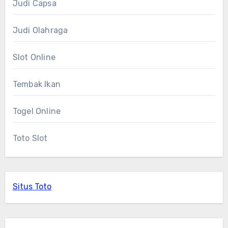
Judi Capsa
Judi Olahraga
Slot Online
Tembak Ikan
Togel Online
Toto Slot
Situs Toto