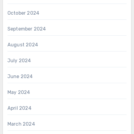
October 2024
September 2024
August 2024
July 2024
June 2024
May 2024
April 2024
March 2024