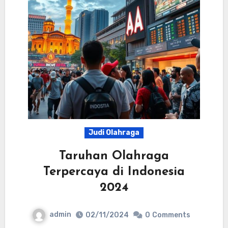
Judi Olahraga
Taruhan Olahraga
Terpercaya di Indonesia
2024
admin
02/11/2024
0
Comments