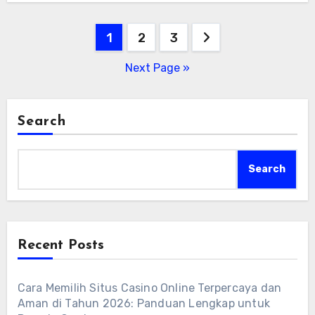
Posts
1
2
3
pagination
Next Page »
Search
Search
Recent Posts
Cara Memilih Situs Casino Online Terpercaya dan
Aman di Tahun 2026: Panduan Lengkap untuk