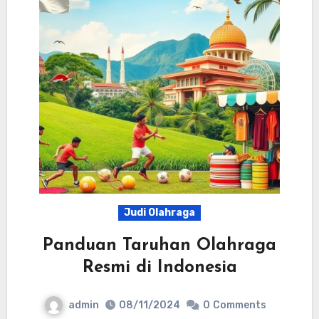
Judi Olahraga
Panduan Taruhan Olahraga
Resmi di Indonesia
admin
08/11/2024
0
Comments