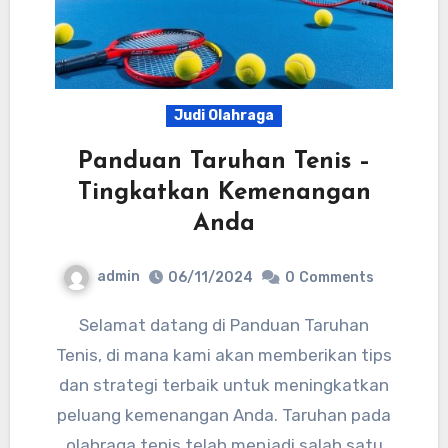
Judi Olahraga
Panduan Taruhan Tenis –
Tingkatkan Kemenangan
Anda
admin
06/11/2024
0
Comments
Selamat datang di Panduan Taruhan
Tenis, di mana kami akan memberikan tips
dan strategi terbaik untuk meningkatkan
peluang kemenangan Anda. Taruhan pada
olahraga tenis telah menjadi salah satu