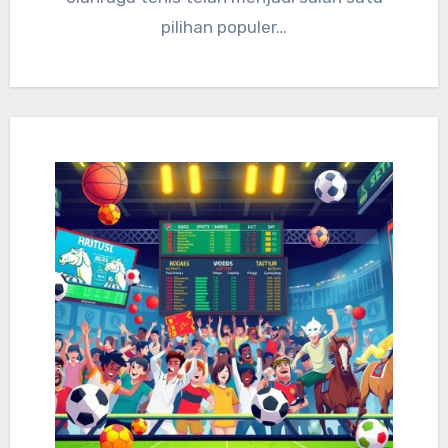
pilihan populer…