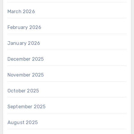
March 2026
February 2026
January 2026
December 2025
November 2025
October 2025
September 2025
August 2025