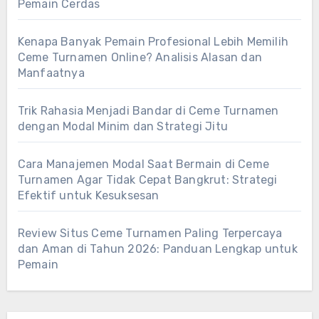
Pemain Cerdas
Kenapa Banyak Pemain Profesional Lebih Memilih
Ceme Turnamen Online? Analisis Alasan dan
Manfaatnya
Trik Rahasia Menjadi Bandar di Ceme Turnamen
dengan Modal Minim dan Strategi Jitu
Cara Manajemen Modal Saat Bermain di Ceme
Turnamen Agar Tidak Cepat Bangkrut: Strategi
Efektif untuk Kesuksesan
Review Situs Ceme Turnamen Paling Terpercaya
dan Aman di Tahun 2026: Panduan Lengkap untuk
Pemain