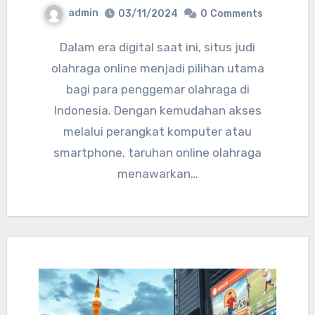
admin
03/11/2024
0
Comments
Dalam era digital saat ini, situs judi
olahraga online menjadi pilihan utama
bagi para penggemar olahraga di
Indonesia. Dengan kemudahan akses
melalui perangkat komputer atau
smartphone, taruhan online olahraga
menawarkan…