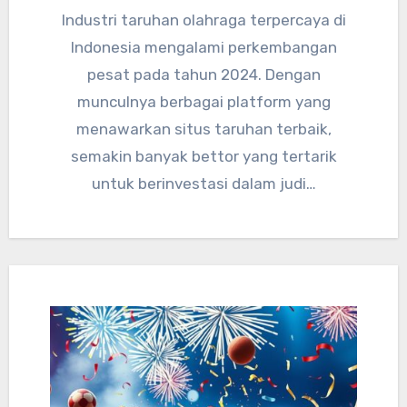
Industri taruhan olahraga terpercaya di
Indonesia mengalami perkembangan
pesat pada tahun 2024. Dengan
munculnya berbagai platform yang
menawarkan situs taruhan terbaik,
semakin banyak bettor yang tertarik
untuk berinvestasi dalam judi…