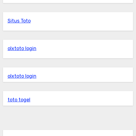
Situs Toto
olxtoto login
olxtoto login
toto togel