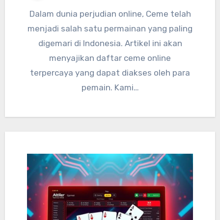
Dalam dunia perjudian online, Ceme telah
menjadi salah satu permainan yang paling
digemari di Indonesia. Artikel ini akan
menyajikan daftar ceme online
terpercaya yang dapat diakses oleh para
pemain. Kami…