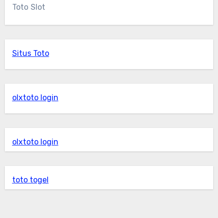
Toto Slot
Situs Toto
olxtoto login
olxtoto login
toto togel