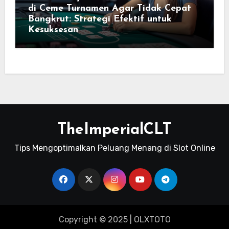
di Ceme Turnamen Agar Tidak Cepat
Bangkrut: Strategi Efektif untuk
Kesuksesan
TheImperialCLT
Tips Mengoptimalkan Peluang Menang di Slot Online
Copyright © 2025 |
OLXTOTO