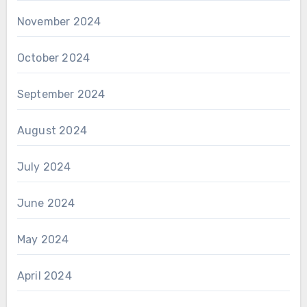
November 2024
October 2024
September 2024
August 2024
July 2024
June 2024
May 2024
April 2024