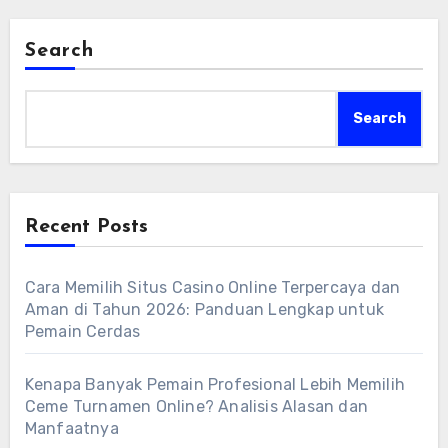
Search
Search
Recent Posts
Cara Memilih Situs Casino Online Terpercaya dan
Aman di Tahun 2026: Panduan Lengkap untuk
Pemain Cerdas
Kenapa Banyak Pemain Profesional Lebih Memilih
Ceme Turnamen Online? Analisis Alasan dan
Manfaatnya