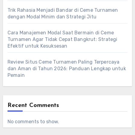
Trik Rahasia Menjadi Bandar di Ceme Turnamen
dengan Modal Minim dan Strategi Jitu
Cara Manajemen Modal Saat Bermain di Ceme
Turnamen Agar Tidak Cepat Bangkrut: Strategi
Efektif untuk Kesuksesan
Review Situs Ceme Turnamen Paling Terpercaya
dan Aman di Tahun 2026: Panduan Lengkap untuk
Pemain
Recent Comments
No comments to show.