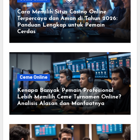
Cara Memilih Situs Casino Online
Terpercaya dan Aman di Tahun 2026:
Panduan Lengkap untuk Pemain
Cerdas
Ceme Online
Kenapa Banyak Pemain Profesional
Lebih Memilih Ceme Turnamen Online?
Analisis Alasan dan Manfaatnya