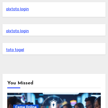
olxtoto login
olxtoto login
toto togel
You Missed
Ceme Online