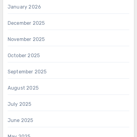
January 2026
December 2025
November 2025
October 2025
September 2025
August 2025
July 2025
June 2025
May 2025