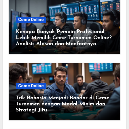
Ceme Online
Kenapa Banyak Pemain Profesional
Lebih Memilih Ceme Turnamen Online?
Analisis Alasan dan Manfaatnya
Ceme Online
Trik Rahasia Menjadi Bandar di Ceme
Turnamen dengan Modal Minim dan
Strategi Jitu