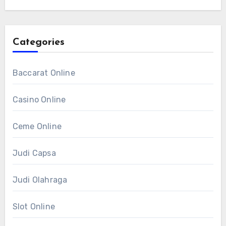
Categories
Baccarat Online
Casino Online
Ceme Online
Judi Capsa
Judi Olahraga
Slot Online