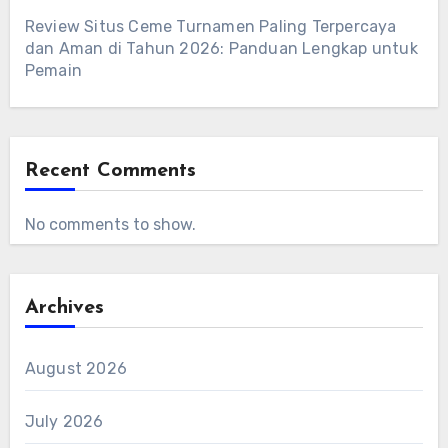
Review Situs Ceme Turnamen Paling Terpercaya
dan Aman di Tahun 2026: Panduan Lengkap untuk
Pemain
Recent Comments
No comments to show.
Archives
August 2026
July 2026