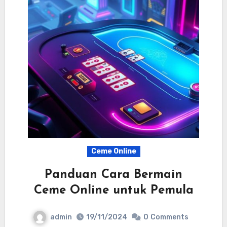
Ceme Online
Panduan Cara Bermain
Ceme Online untuk Pemula
admin
19/11/2024
0
Comments