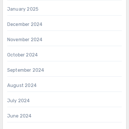
January 2025
December 2024
November 2024
October 2024
September 2024
August 2024
July 2024
June 2024