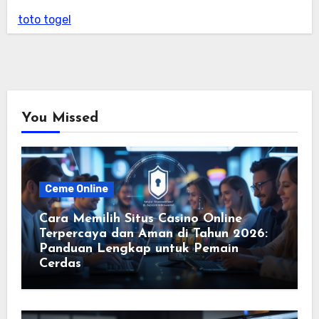
toto togel
You Missed
Ceme Online
Cara Memilih Situs Casino Online
Terpercaya dan Aman di Tahun 2026:
Panduan Lengkap untuk Pemain
Cerdas