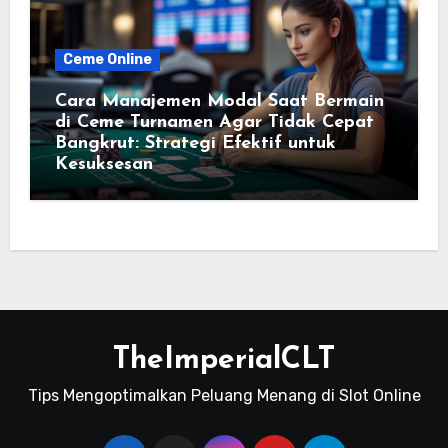
Ceme Online
Cara Manajemen Modal Saat Bermain
di Ceme Turnamen Agar Tidak Cepat
Bangkrut: Strategi Efektif untuk
Kesuksesan
TheImperialCLT
Tips Mengoptimalkan Peluang Menang di Slot Online