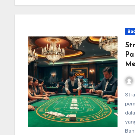
Bac
St
Pa
Me
Strategi menang baccarat sering dicari oleh para
pem
dala
yan
Ban