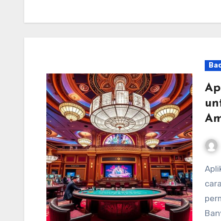
Bac
Ap
un
Am
Aplikasi baccarat online semakin populer sebagai
car
perm
Ban