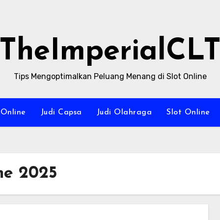
TheImperialCL
Tips Mengoptimalkan Peluang Menang di Slot Online
Online
Judi Capsa
Judi Olahraga
Slot Online
ne 2025