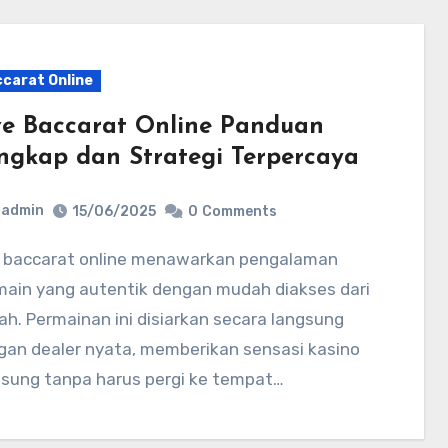
carat Online
ve Baccarat Online Panduan
ngkap dan Strategi Terpercaya
admin
15/06/2025
0
Comments
main yang autentik dengan mudah diakses dari
h. Permainan ini disiarkan secara langsung
gan dealer nyata, memberikan sensasi kasino
gsung tanpa harus pergi ke tempat…