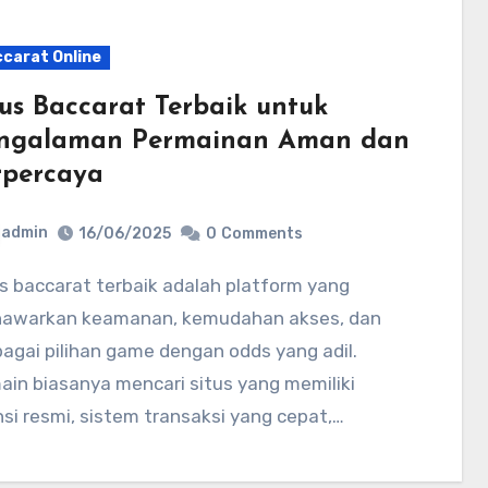
carat Online
tus Baccarat Terbaik untuk
ngalaman Permainan Aman dan
rpercaya
admin
16/06/2025
0
Comments
awarkan keamanan, kemudahan akses, dan
agai pilihan game dengan odds yang adil.
in biasanya mencari situs yang memiliki
nsi resmi, sistem transaksi yang cepat,…