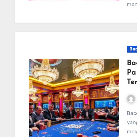
men
Bac
Ba
Pa
Te
Baccarat online uang asli adalah permainan kartu
yan
mela