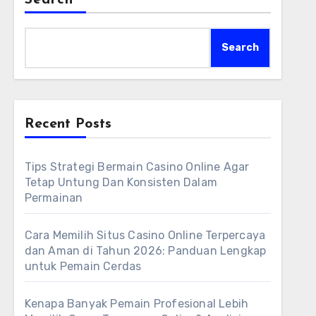
Search
Search
Recent Posts
Tips Strategi Bermain Casino Online Agar
Tetap Untung Dan Konsisten Dalam
Permainan
Cara Memilih Situs Casino Online Terpercaya
dan Aman di Tahun 2026: Panduan Lengkap
untuk Pemain Cerdas
Kenapa Banyak Pemain Profesional Lebih