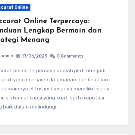
carat Online
ccarat Online Terpercaya:
nduan Lengkap Bermain dan
rategi Menang
admin
17/06/2025
0
Comments
carat yang menjamin keamanan dan keadilan
 pemainnya. Situs ini biasanya memiliki lisensi
i, sistem enkripsi yang kuat, serta reputasi
g baik dalam melindungi…