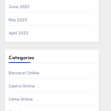
June 2023
May 2023
April 2023
Categories
Baccarat Online
Casino Online
Ceme Online