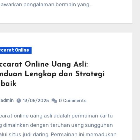
awarkan pengalaman bermain yang…
carat Online
ccarat Online Uang Asli:
nduan Lengkap dan Strategi
rbaik
admin
13/05/2025
0
Comments
g dimainkan dengan taruhan uang sungguhan
lui situs judi daring. Permainan ini memadukan