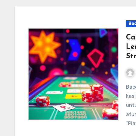
Bac
Ca
Le
St
Baccarat adalah permainan kartu yang populer di
kas
unt
atur
“Pla