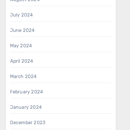
July 2024
June 2024
May 2024
April 2024
March 2024
February 2024
January 2024
December 2023