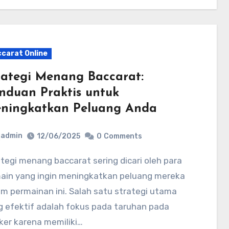
carat Online
rategi Menang Baccarat:
nduan Praktis untuk
ningkatkan Peluang Anda
admin
12/06/2025
0
Comments
ain yang ingin meningkatkan peluang mereka
m permainan ini. Salah satu strategi utama
g efektif adalah fokus pada taruhan pada
ker karena memiliki…