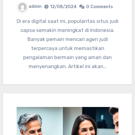
admin
12/08/2024
0
Comments
Di era digital saat ini, popularitas situs judi
capsa semakin meningkat di Indonesia.
Banyak pemain mencari agen judi
terpercaya untuk memastikan
pengalaman bermain yang aman dan
menyenangkan. Artikel ini akan…