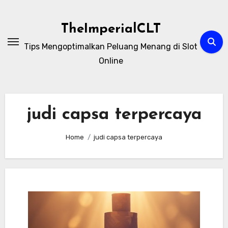
Skip
to
TheImperialCLT
content
Tips Mengoptimalkan Peluang Menang di Slot
Online
judi capsa terpercaya
Home
judi capsa terpercaya