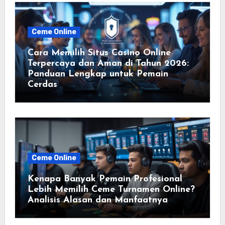
Ceme Online
Cara Memilih Situs Casino Online
Terpercaya dan Aman di Tahun 2026:
Panduan Lengkap untuk Pemain
Cerdas
Ceme Online
Kenapa Banyak Pemain Profesional
Lebih Memilih Ceme Turnamen Online?
Analisis Alasan dan Manfaatnya