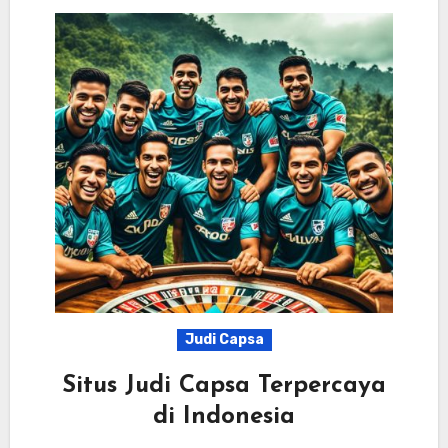
Judi Capsa
Situs Judi Capsa Terpercaya
di Indonesia