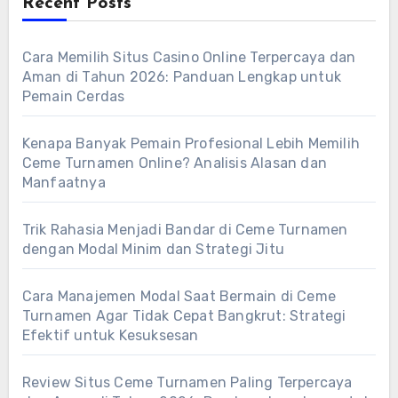
Recent Posts
Cara Memilih Situs Casino Online Terpercaya dan
Aman di Tahun 2026: Panduan Lengkap untuk
Pemain Cerdas
Kenapa Banyak Pemain Profesional Lebih Memilih
Ceme Turnamen Online? Analisis Alasan dan
Manfaatnya
Trik Rahasia Menjadi Bandar di Ceme Turnamen
dengan Modal Minim dan Strategi Jitu
Cara Manajemen Modal Saat Bermain di Ceme
Turnamen Agar Tidak Cepat Bangkrut: Strategi
Efektif untuk Kesuksesan
Review Situs Ceme Turnamen Paling Terpercaya