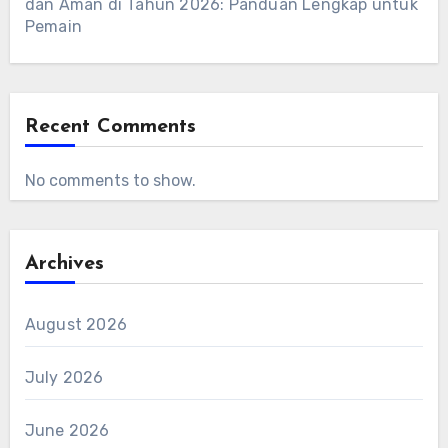
dan Aman di Tahun 2026: Panduan Lengkap untuk
Pemain
Recent Comments
No comments to show.
Archives
August 2026
July 2026
June 2026