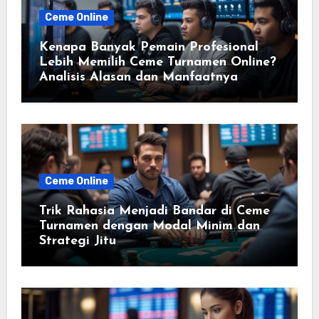
Ceme Online
Kenapa Banyak Pemain Profesional
Lebih Memilih Ceme Turnamen Online?
Analisis Alasan dan Manfaatnya
Ceme Online
Trik Rahasia Menjadi Bandar di Ceme
Turnamen dengan Modal Minim dan
Strategi Jitu