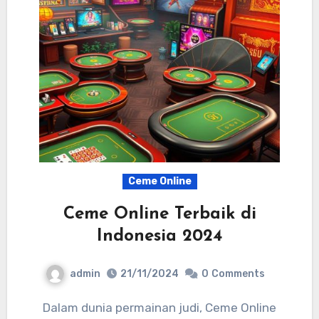
Ceme Online
Ceme Online Terbaik di
Indonesia 2024
admin
21/11/2024
0
Comments
Dalam dunia permainan judi, Ceme Online