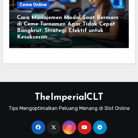
Ceme Online
Cara Manajemen Modal Saat Bermain
di Ceme Turnamen Agar Tidak Cepat
Bangkrut: Strategi Efektif untuk
Kesuksesan
TheImperialCLT
Tips Mengoptimalkan Peluang Menang di Slot Online