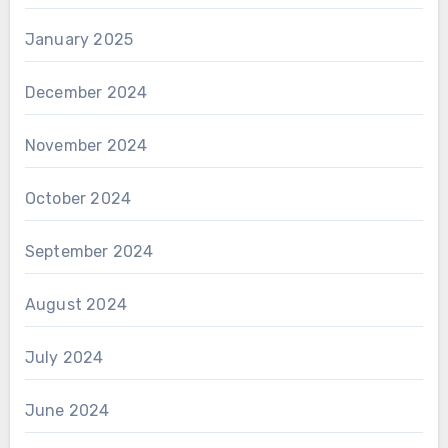
January 2025
December 2024
November 2024
October 2024
September 2024
August 2024
July 2024
June 2024