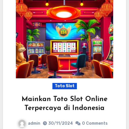
Toto Slot
Mainkan Toto Slot Online
Terpercaya di Indonesia
admin
30/11/2024
0
Comments