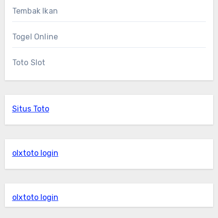
Tembak Ikan
Togel Online
Toto Slot
Situs Toto
olxtoto login
olxtoto login