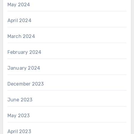
May 2024
April 2024
March 2024
February 2024
January 2024
December 2023
June 2023
May 2023
April 2023