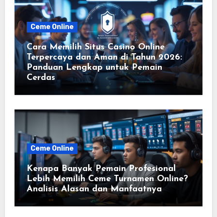
Ceme Online
Cara Memilih Situs Casino Online
Terpercaya dan Aman di Tahun 2026:
Panduan Lengkap untuk Pemain
Cerdas
Ceme Online
Kenapa Banyak Pemain Profesional
Lebih Memilih Ceme Turnamen Online?
Analisis Alasan dan Manfaatnya