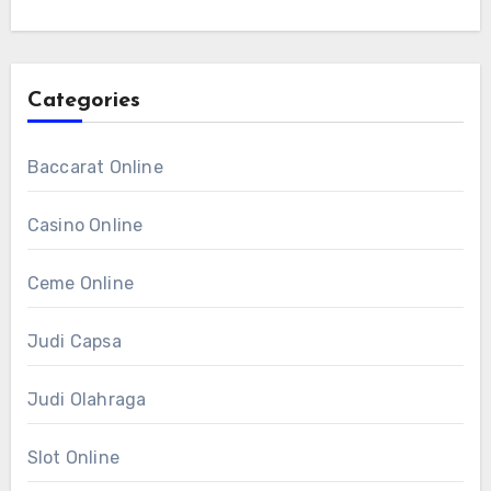
Categories
Baccarat Online
Casino Online
Ceme Online
Judi Capsa
Judi Olahraga
Slot Online