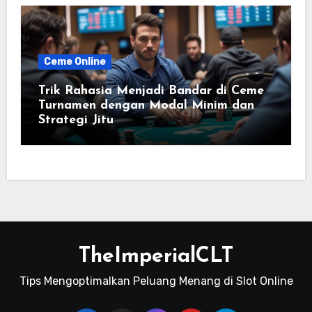
Ceme Online
Trik Rahasia Menjadi Bandar di Ceme
Turnamen dengan Modal Minim dan
Strategi Jitu
TheImperialCLT
Tips Mengoptimalkan Peluang Menang di Slot Online