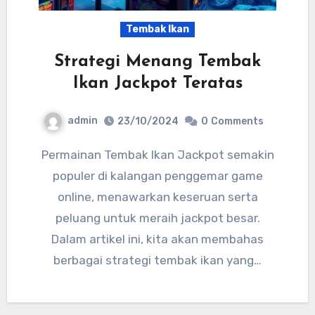
Tembak Ikan
Strategi Menang Tembak
Ikan Jackpot Teratas
admin
23/10/2024
0
Comments
Permainan Tembak Ikan Jackpot semakin
populer di kalangan penggemar game
online, menawarkan keseruan serta
peluang untuk meraih jackpot besar.
Dalam artikel ini, kita akan membahas
berbagai strategi tembak ikan yang…