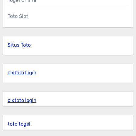
Togel Online
Toto Slot
Situs Toto
olxtoto login
olxtoto login
toto togel