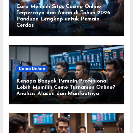
Cara Memilih Situs Casino Online
Terpercaya dan Aman di Tahun 2026:
Panduan Lengkap untuk Pemain
Cerdas
Ceme Online
Kenapa Banyak Pemain Profesional
Lebih Memilih Ceme Turnamen Online?
Analisis Alasan dan Manfaatnya