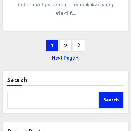
beberapa tips bermain tembak ikan yang
efektif,…
Posts
1
2
pagination
Next Page »
Search
Search