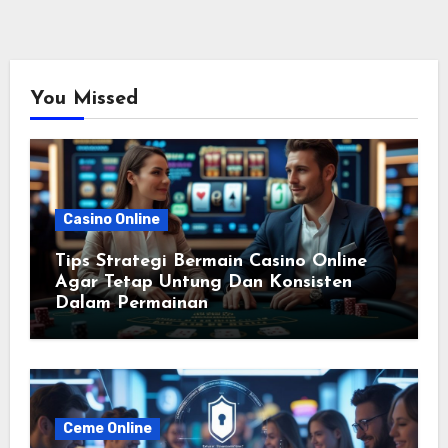
You Missed
Casino Online
Tips Strategi Bermain Casino Online
Agar Tetap Untung Dan Konsisten
Dalam Permainan
Ceme Online