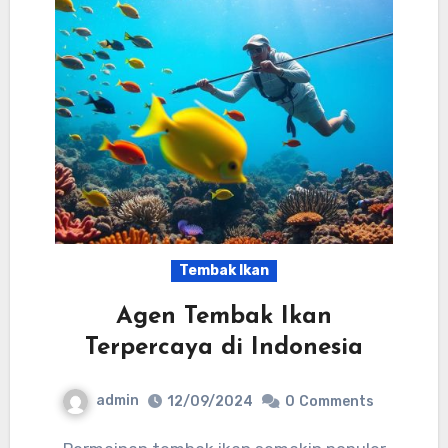
Tembak Ikan
Agen Tembak Ikan
Terpercaya di Indonesia
admin
12/09/2024
0
Comments