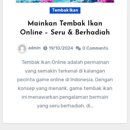
Tembak Ikan
Mainkan Tembak Ikan
Online – Seru & Berhadiah
admin
19/10/2024
0
Comments
Tembak Ikan Online adalah permainan
yang semakin terkenal di kalangan
pecinta game online di Indonesia. Dengan
konsep yang menarik, game tembak ikan
ini menawarkan pengalaman bermain
yang seru berhadiah, di…