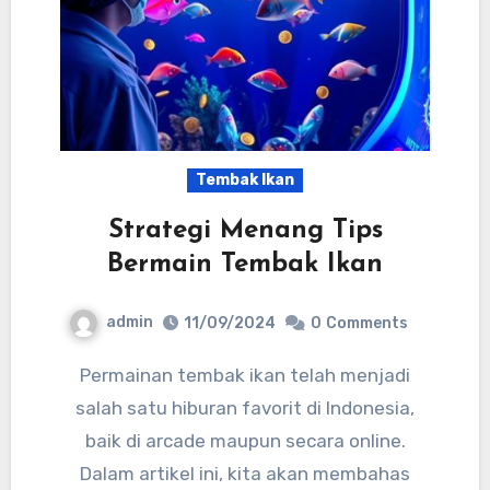
Tembak Ikan
Strategi Menang Tips
Bermain Tembak Ikan
admin
11/09/2024
0
Comments
Permainan tembak ikan telah menjadi
salah satu hiburan favorit di Indonesia,
baik di arcade maupun secara online.
Dalam artikel ini, kita akan membahas