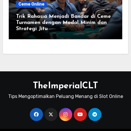
Ceme Online
Trik Rahasia Menjadi Bandar di Ceme
Turnamen dengan Modal Minim dan
Strategi Jitu
TheImperialCLT
Tips Mengoptimalkan Peluang Menang di Slot Online