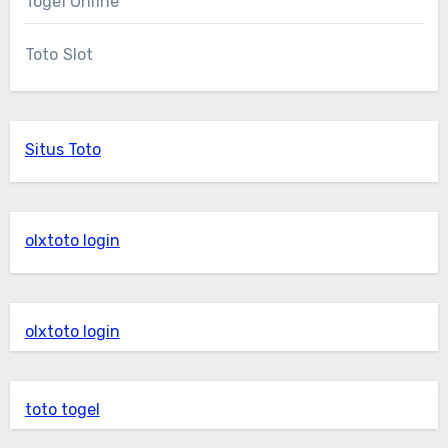
Togel Online
Toto Slot
Situs Toto
olxtoto login
olxtoto login
toto togel