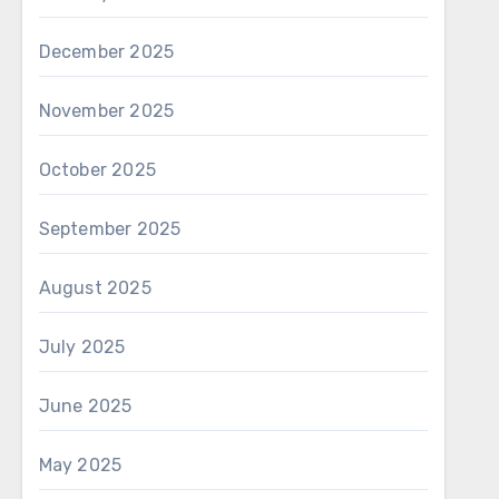
December 2025
November 2025
October 2025
September 2025
August 2025
July 2025
June 2025
May 2025