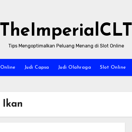
TheImperialCL
Tips Mengoptimalkan Peluang Menang di Slot Online
Online
Judi Capsa
Judi Olahraga
Slot Online
 Ikan