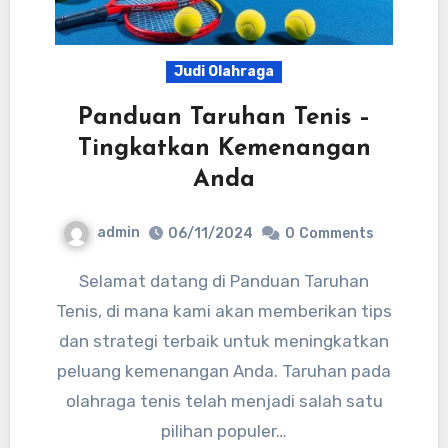
Judi Olahraga
Panduan Taruhan Tenis –
Tingkatkan Kemenangan
Anda
admin
06/11/2024
0
Comments
Selamat datang di Panduan Taruhan
Tenis, di mana kami akan memberikan tips
dan strategi terbaik untuk meningkatkan
peluang kemenangan Anda. Taruhan pada
olahraga tenis telah menjadi salah satu
pilihan populer…