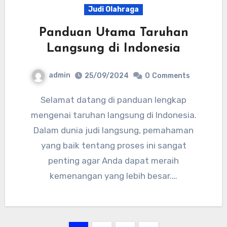
Judi Olahraga
Panduan Utama Taruhan
Langsung di Indonesia
admin
25/09/2024
0
Comments
Selamat datang di panduan lengkap
mengenai taruhan langsung di Indonesia.
Dalam dunia judi langsung, pemahaman
yang baik tentang proses ini sangat
penting agar Anda dapat meraih
kemenangan yang lebih besar.…