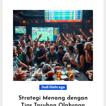
Judi Olahraga
Strategi Menang dengan
Tips Taruhan Olahraga