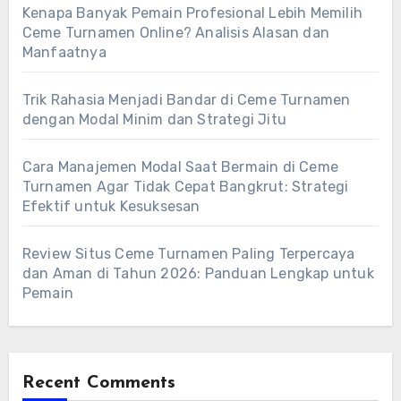
Kenapa Banyak Pemain Profesional Lebih Memilih
Ceme Turnamen Online? Analisis Alasan dan
Manfaatnya
Trik Rahasia Menjadi Bandar di Ceme Turnamen
dengan Modal Minim dan Strategi Jitu
Cara Manajemen Modal Saat Bermain di Ceme
Turnamen Agar Tidak Cepat Bangkrut: Strategi
Efektif untuk Kesuksesan
Review Situs Ceme Turnamen Paling Terpercaya
dan Aman di Tahun 2026: Panduan Lengkap untuk
Pemain
Recent Comments