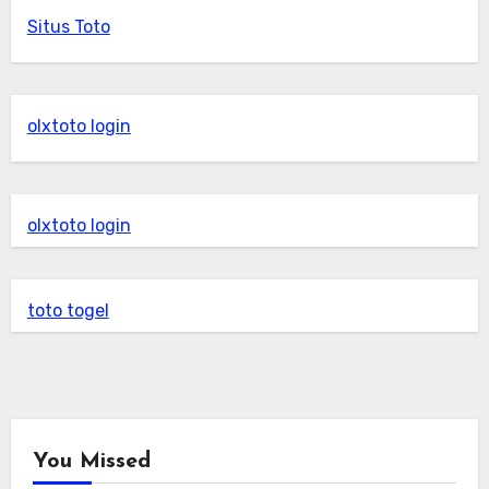
Situs Toto
olxtoto login
olxtoto login
toto togel
You Missed