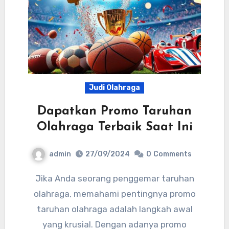
Judi Olahraga
Dapatkan Promo Taruhan
Olahraga Terbaik Saat Ini
admin
27/09/2024
0
Comments
Jika Anda seorang penggemar taruhan
olahraga, memahami pentingnya promo
taruhan olahraga adalah langkah awal
yang krusial. Dengan adanya promo