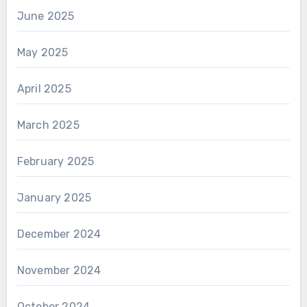
June 2025
May 2025
April 2025
March 2025
February 2025
January 2025
December 2024
November 2024
October 2024