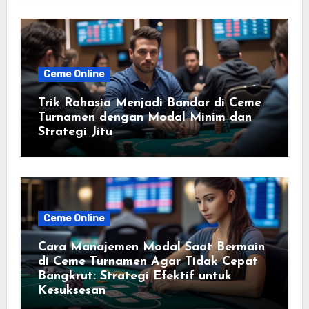
Ceme Online
Trik Rahasia Menjadi Bandar di Ceme
Turnamen dengan Modal Minim dan
Strategi Jitu
Ceme Online
Cara Manajemen Modal Saat Bermain
di Ceme Turnamen Agar Tidak Cepat
Bangkrut: Strategi Efektif untuk
Kesuksesan