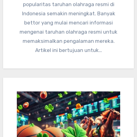
popularitas taruhan olahraga resmi di
Indonesia semakin meningkat. Banyak
bettor yang mulai mencari informasi
mengenai taruhan olahraga resmi untuk
memaksimalkan pengalaman mereka.
Artikel ini bertujuan untuk…