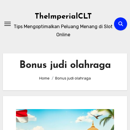
Skip
to
TheImperialCLT
content
Tips Mengoptimalkan Peluang Menang di Slot
Online
Bonus judi olahraga
Home
Bonus judi olahraga