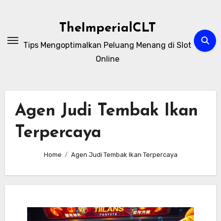
Skip
to
TheImperialCLT
content
Tips Mengoptimalkan Peluang Menang di Slot
Online
Agen Judi Tembak Ikan
Terpercaya
Home
Agen Judi Tembak Ikan Terpercaya