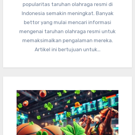
popularitas taruhan olahraga resmi di
Indonesia semakin meningkat. Banyak
bettor yang mulai mencari informasi
mengenai taruhan olahraga resmi untuk
memaksimalkan pengalaman mereka.
Artikel ini bertujuan untuk…