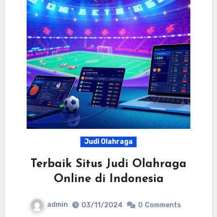
Judi Olahraga
Terbaik Situs Judi Olahraga
Online di Indonesia
admin
03/11/2024
0
Comments