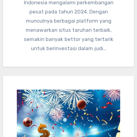
Indonesia mengalami perkembangan
pesat pada tahun 2024. Dengan
munculnya berbagai platform yang
menawarkan situs taruhan terbaik,
semakin banyak bettor yang tertarik
untuk berinvestasi dalam judi…