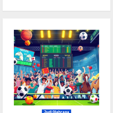
Judi Olahraga