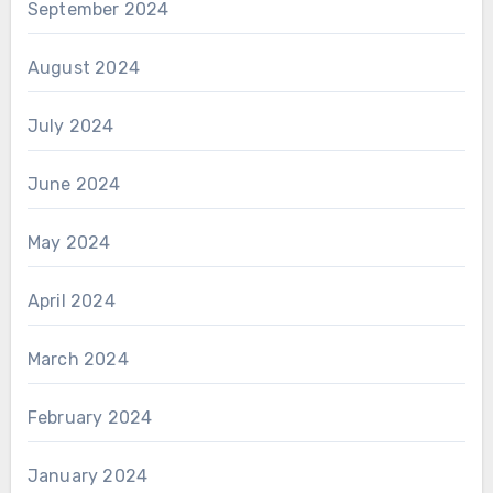
September 2024
August 2024
July 2024
June 2024
May 2024
April 2024
March 2024
February 2024
January 2024