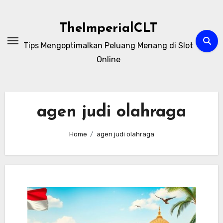
Skip
to
TheImperialCLT
content
Tips Mengoptimalkan Peluang Menang di Slot
Online
agen judi olahraga
Home
agen judi olahraga