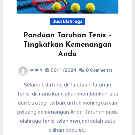
Judi Olahraga
Panduan Taruhan Tenis –
Tingkatkan Kemenangan
Anda
admin
06/11/2024
0
Comments
Selamat datang di Panduan Taruhan
Tenis, di mana kami akan memberikan tips
dan strategi terbaik untuk meningkatkan
peluang kemenangan Anda. Taruhan pada
olahraga tenis telah menjadi salah satu
pilihan populer…