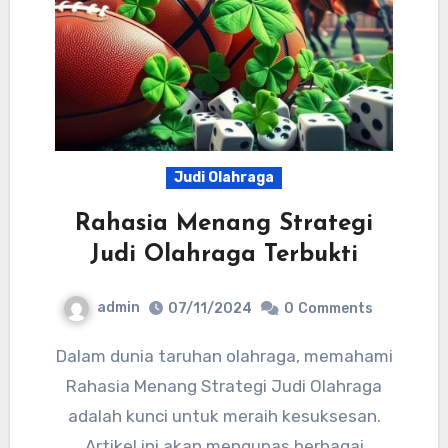
Judi Olahraga
Rahasia Menang Strategi
Judi Olahraga Terbukti
admin
07/11/2024
0
Comments
Dalam dunia taruhan olahraga, memahami
Rahasia Menang Strategi Judi Olahraga
adalah kunci untuk meraih kesuksesan.
Artikel ini akan mengupas berbagai