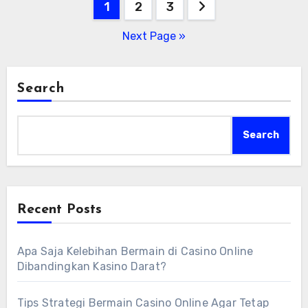
Posts
1
2
3
pagination
Next Page »
Search
Search
Recent Posts
Apa Saja Kelebihan Bermain di Casino Online
Dibandingkan Kasino Darat?
Tips Strategi Bermain Casino Online Agar Tetap