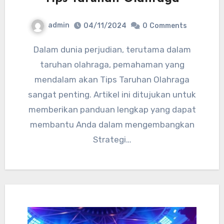
admin
04/11/2024
0
Comments
Dalam dunia perjudian, terutama dalam
taruhan olahraga, pemahaman yang
mendalam akan Tips Taruhan Olahraga
sangat penting. Artikel ini ditujukan untuk
memberikan panduan lengkap yang dapat
membantu Anda dalam mengembangkan
Strategi…