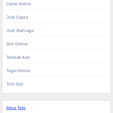
Ceme Online
Judi Capsa
Judi Olahraga
Slot Online
Tembak Ikan
Togel Online
Toto Slot
Situs Toto