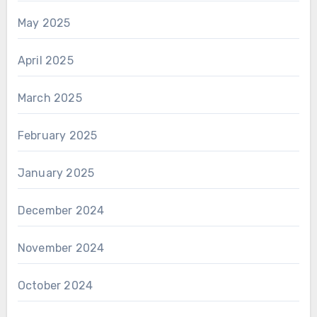
May 2025
April 2025
March 2025
February 2025
January 2025
December 2024
November 2024
October 2024