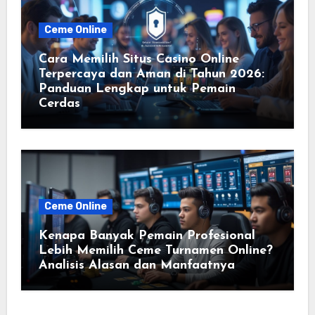
Ceme Online
Cara Memilih Situs Casino Online
Terpercaya dan Aman di Tahun 2026:
Panduan Lengkap untuk Pemain
Cerdas
Ceme Online
Kenapa Banyak Pemain Profesional
Lebih Memilih Ceme Turnamen Online?
Analisis Alasan dan Manfaatnya