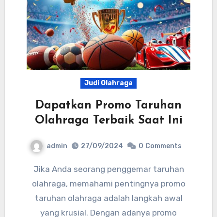
Judi Olahraga
Dapatkan Promo Taruhan
Olahraga Terbaik Saat Ini
admin
27/09/2024
0
Comments
Jika Anda seorang penggemar taruhan
olahraga, memahami pentingnya promo
taruhan olahraga adalah langkah awal
yang krusial. Dengan adanya promo