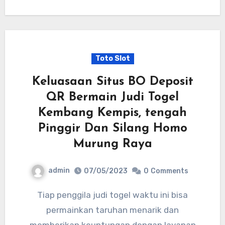
Toto Slot
Keluasaan Situs BO Deposit
QR Bermain Judi Togel
Kembang Kempis, tengah
Pinggir Dan Silang Homo
Murung Raya
admin
07/05/2023
0
Comments
Tiap penggila judi togel waktu ini bisa
permainkan taruhan menarik dan