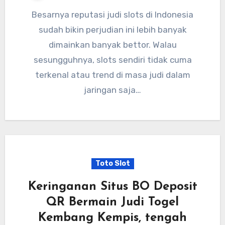
Besarnya reputasi judi slots di Indonesia
sudah bikin perjudian ini lebih banyak
dimainkan banyak bettor. Walau
sesungguhnya, slots sendiri tidak cuma
terkenal atau trend di masa judi dalam
jaringan saja…
Toto Slot
Keringanan Situs BO Deposit
QR Bermain Judi Togel
Kembang Kempis, tengah