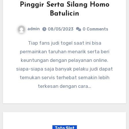
Pinggir Serta Silang Homo
Batulicin
admin
08/05/2023
0
Comments
Tiap fans judi togel saat ini bisa
permainkan taruhan menarik serta beri
keuntungan dengan pelayanan online.
siapa-siapa saja banyak pelaku judi dapat
temukan servis terhebat semakin lebih
terkesan dengan cara…
Toto Slot