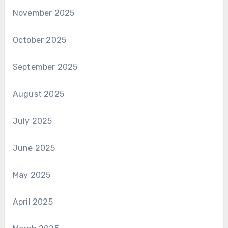
November 2025
October 2025
September 2025
August 2025
July 2025
June 2025
May 2025
April 2025