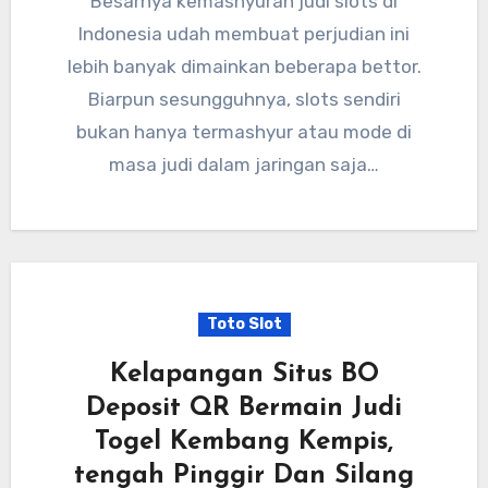
Besarnya kemashyuran judi slots di
Indonesia udah membuat perjudian ini
lebih banyak dimainkan beberapa bettor.
Biarpun sesungguhnya, slots sendiri
bukan hanya termashyur atau mode di
masa judi dalam jaringan saja…
Toto Slot
Kelapangan Situs BO
Deposit QR Bermain Judi
Togel Kembang Kempis,
tengah Pinggir Dan Silang