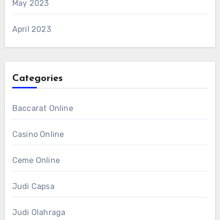
May 2023
April 2023
Categories
Baccarat Online
Casino Online
Ceme Online
Judi Capsa
Judi Olahraga