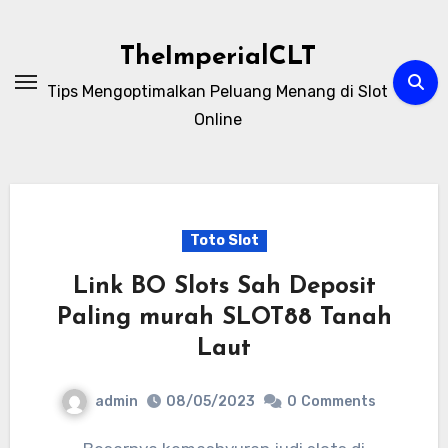
Skip
to
TheImperialCLT
content
Tips Mengoptimalkan Peluang Menang di Slot
Online
Toto Slot
Link BO Slots Sah Deposit
Paling murah SLOT88 Tanah
Laut
admin
08/05/2023
0
Comments