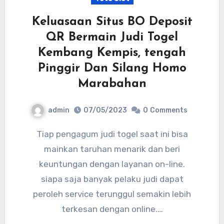
Keluasaan Situs BO Deposit
QR Bermain Judi Togel
Kembang Kempis, tengah
Pinggir Dan Silang Homo
Marabahan
admin
07/05/2023
0
Comments
Tiap pengagum judi togel saat ini bisa
mainkan taruhan menarik dan beri
keuntungan dengan layanan on-line.
siapa saja banyak pelaku judi dapat
peroleh service terunggul semakin lebih
terkesan dengan online.…