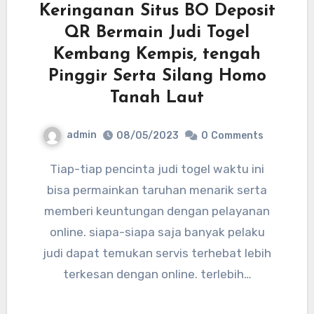
Keringanan Situs BO Deposit
QR Bermain Judi Togel
Kembang Kempis, tengah
Pinggir Serta Silang Homo
Tanah Laut
admin
08/05/2023
0
Comments
Tiap-tiap pencinta judi togel waktu ini
bisa permainkan taruhan menarik serta
memberi keuntungan dengan pelayanan
online. siapa-siapa saja banyak pelaku
judi dapat temukan servis terhebat lebih
terkesan dengan online. terlebih…