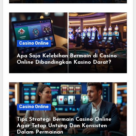
Casino Online
Apa Saja Kelebihan Bermain di Casino
Online Dibandingkan Kasino Darat?
Casino Online
Tips Strategi Bermain Casino Online
Agar Tetap Untung Dan Konsisten
Dalam Permainan