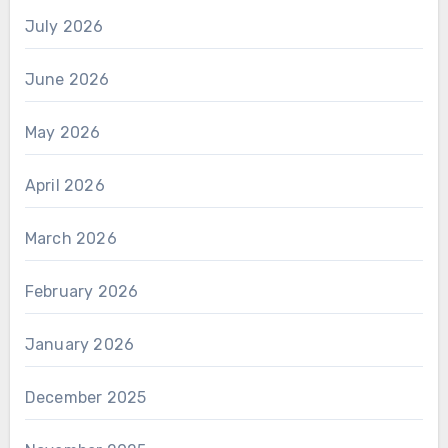
July 2026
June 2026
May 2026
April 2026
March 2026
February 2026
January 2026
December 2025