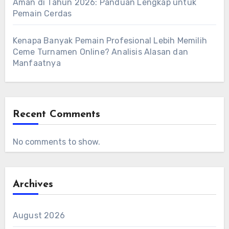
Aman di Tahun 2026: Panduan Lengkap untuk
Pemain Cerdas
Kenapa Banyak Pemain Profesional Lebih Memilih
Ceme Turnamen Online? Analisis Alasan dan
Manfaatnya
Recent Comments
No comments to show.
Archives
August 2026