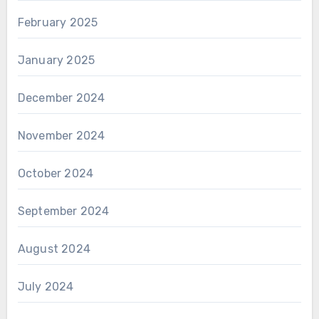
February 2025
January 2025
December 2024
November 2024
October 2024
September 2024
August 2024
July 2024