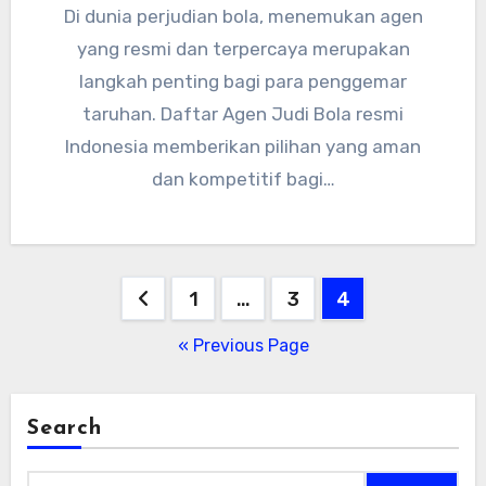
Di dunia perjudian bola, menemukan agen
yang resmi dan terpercaya merupakan
langkah penting bagi para penggemar
taruhan. Daftar Agen Judi Bola resmi
Indonesia memberikan pilihan yang aman
dan kompetitif bagi…
Posts
1
…
3
4
pagination
« Previous Page
Search