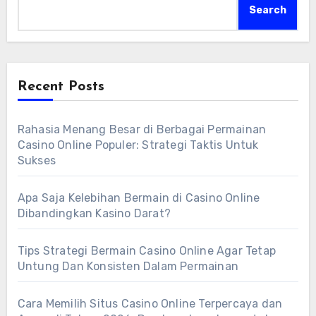
Search
Recent Posts
Rahasia Menang Besar di Berbagai Permainan
Casino Online Populer: Strategi Taktis Untuk
Sukses
Apa Saja Kelebihan Bermain di Casino Online
Dibandingkan Kasino Darat?
Tips Strategi Bermain Casino Online Agar Tetap
Untung Dan Konsisten Dalam Permainan
Cara Memilih Situs Casino Online Terpercaya dan